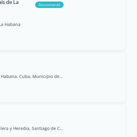
ís de La
Recommandé
 La Habana
Calle 130 # 4919 B entre 49 y 51 Marianao, La Habana. Cuba, Municipio de Marianao, Provincia de La Habana
San Agustin 607 / Aguilera y Heredia, Santiago de Cuba