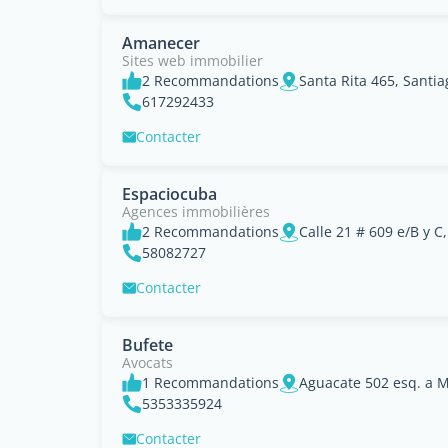
Amanecer
Sites web immobilier
2 Recommandations
Santa Rita 465, Santi
617292433
Contacter
Espaciocuba
Agences immobilières
2 Recommandations
Calle 21 # 609 e/B y 
58082727
Contacter
Bufete
Avocats
1 Recommandations
Aguacate 502 esq. a 
5353335924
Contacter