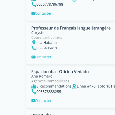
0030778786788
Contacter
Professeur de Français langue étrangère
Chrystel
Cours particuliers
, La Habana
0686405419
Contacter
Espaciocuba - Oficina Vedado
Ana Romero
Agences immobilières
3 Recommandations
005378333255
Contacter