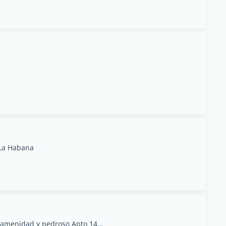
 La Habana
20 de Mayo 422 entre amenidad y pedroso Apto 14, Provincia de La Habana