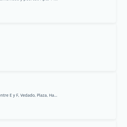
Línea #470, apto 101 entre E y F, Vedado, Plaza, Havana, Provincia de La Habana