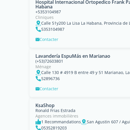
Hospital Internacional Ortopedico Frank Pa
Habana
+5353104987
Cliniques
Calle 51y200 La Lisa La Habana, Provincia de
5353104987
Contacter
Lavandería EspuMás en Marianao
(+53)72603801
Ménage
52896736
Contacter
KsaShop
Ronald Frias Estrada
Agences immobilières
1 Recommandations
05352819203