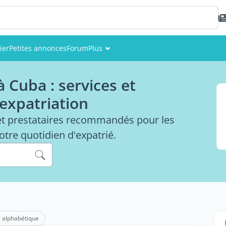
ier
Petites annonces
Forum
Plus
Événements
 Cuba : services et
Membres
 expatriation
Photos
et prestataires recommandés pour les
otre quotidien d'expatrié.
 alphabétique