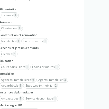
Alimentation
Traiteurs
1
Animaux
Vétérinaires
1
Construction et rénovation
Architectes
1
Entrepreneurs
1
Crèches et jardins d'enfants
Crèches
2
Education
Cours particuliers
1
Ecoles primaires
1
Immobilier
Agences immobilières
6
Agents immobilier
3
Apparthôtels
1
Sites web immobilier
2
Instances diplomatiques
Ambassades
1
Service économique
1
Marketing et RP