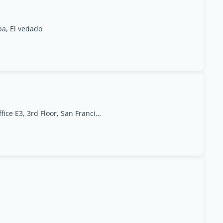
ba, El vedado
Lonja del Comercio, Office E3, 3rd Floor, San Francisco Plaza, Old Havana.