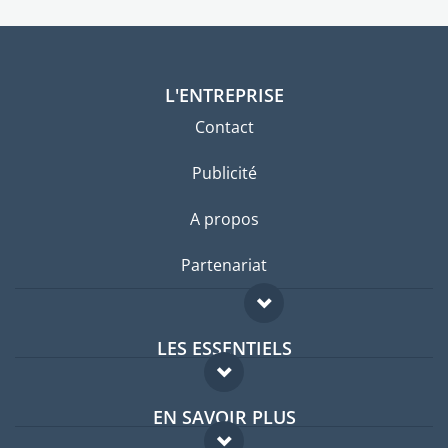
L'ENTREPRISE
Contact
Publicité
A propos
Partenariat
LES ESSENTIELS
Forum expatriés
EN SAVOIR PLUS
Guides pays