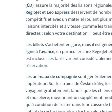
(ČD)
, assure la majorité des liaisons régiona
RegioJet
et
Leo Express
desservent de nombreu
compétitifs et avec un matériel roulant plus 
liaisons intercités et à vitesse (comme les tra
directes : selon votre destination, il peut êt
Les
billets
s'achètent en gare, mais il est gén
ligne à l'avance
, en particulier chez RegioJet 
est incluse. Les tarifs varient considérableme
réservation.
Les
animaux de compagnie
sont généralement 
l'opérateur. Sur les trains de České dráhy, l
voyagent gratuitement, tandis que les chiens 
et muselière, moyennant un supplément modiq
qu'à condition de rester dans leur caisse de t
l'objet de restrictions plus strictes selon le ty