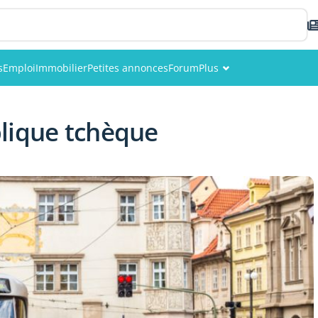
s
Emploi
Immobilier
Petites annonces
Forum
Plus
Événements
lique tchèque
Membres
Photos