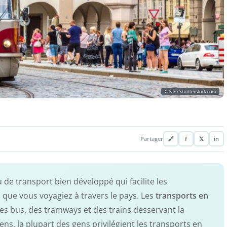
© S-F / Shutterstock.com
Partager
🔗
f
𝕏
in
de transport bien développé qui facilite les
 que vous voyagiez à travers le pays. Les
transports en
c des bus, des tramways et des trains desservant la
ens, la plupart des gens privilégient les transports en