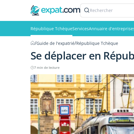
Rechercher
République Tchèque
Services
Annuaire d'entreprise
/
/
Guide de l'expatrié
République Tchèque
Se déplacer en Répub
7 min de lecture