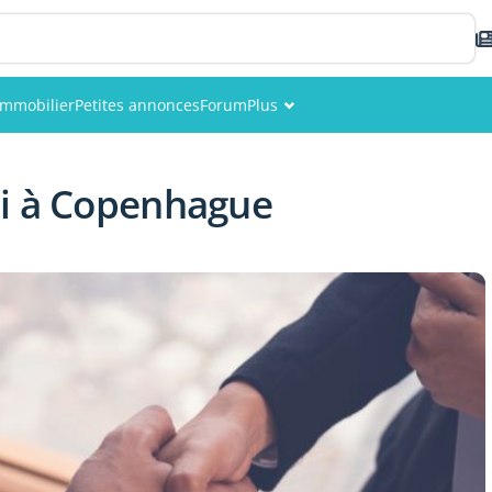
Immobilier
Petites annonces
Forum
Plus
Événements
oi à Copenhague
Membres
Photos