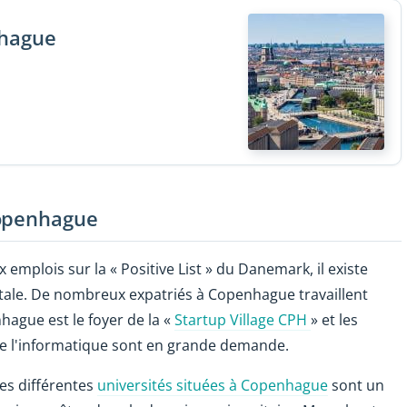
nhague
Copenhague
 emplois sur la « Positive List » du Danemark, il existe
itale. De nombreux expatriés à Copenhague travaillent
hague est le foyer de la «
Startup Village CPH
» et les
 de l'informatique sont en grande demande.
es différentes
universités situées à Copenhague
sont un