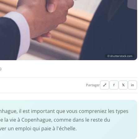
© shutterstock.com
9
Partager
🔗
f
𝕏
in
penhague, il est important que vous compreniez les types
t de la vie à Copenhague, comme dans le reste du
er un emploi qui paie à l'échelle.