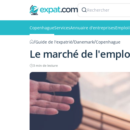
Rechercher
Copenhague
Services
Annuaire d'entreprises
Emploi
/
/
/
Guide de l'expatrié
Danemark
Copenhague
Le marché de l'empl
3 min de lecture