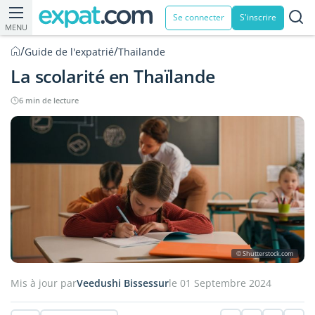
Se connecter
S'inscrire
MENU
/
/
Guide de l'expatrié
Thailande
La scolarité en Thaïlande
6 min de lecture
© Shutterstock.com
Mis à jour par
Veedushi Bissessur
le 01 Septembre 2024