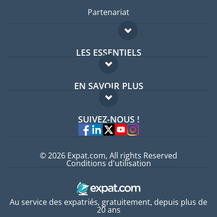
Partenariat
LES ESSENTIELS
Forum expatriés
EN SAVOIR PLUS
Guides pays
FAQ
Offres d'emploi
SUIVEZ-NOUS !
Experts
© 2026 Expat.com, All rights Reserved
Conditions d'utilisation
Au service des expatriés, gratuitement, depuis plus de
20 ans