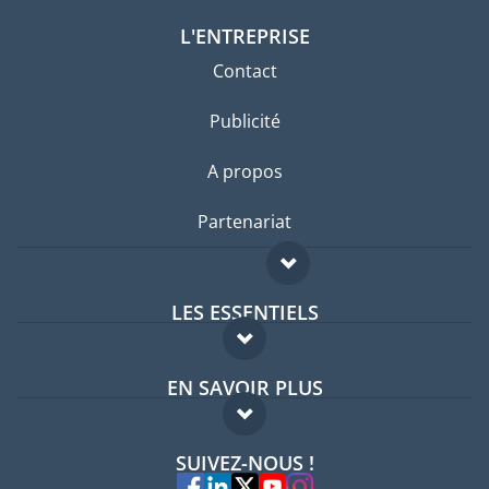
L'ENTREPRISE
Contact
Publicité
A propos
Partenariat
LES ESSENTIELS
Forum expatriés
EN SAVOIR PLUS
Guides pays
FAQ
Offres d'emploi
SUIVEZ-NOUS !
Experts