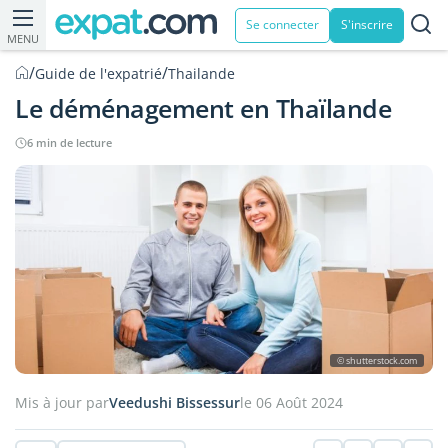
Se connecter
S'inscrire
MENU
/
/
Guide de l'expatrié
Thailande
Le déménagement en Thaïlande
6 min de lecture
© shutterstock.com
Mis à jour par
Veedushi Bissessur
le 06 Août 2024