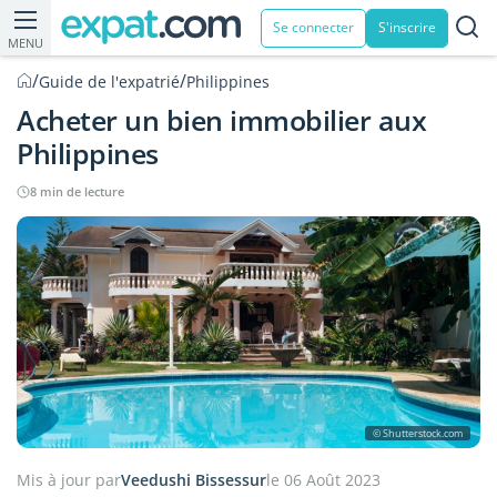
Se connecter
S'inscrire
MENU
/
/
Guide de l'expatrié
Philippines
Acheter un bien immobilier aux
Philippines
8 min de lecture
© Shutterstock.com
Mis à jour par
Veedushi Bissessur
le 06 Août 2023