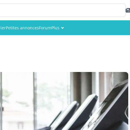
ier
Petites annonces
Forum
Plus
Événements
Membres
Photos