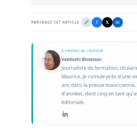
🔗
f
𝕏
in
PARTAGEZ CET ARTICLE
À PROPOS DE L'AUTEUR
Veedushi Bissessur
Journaliste de formation, titulai
Maurice, je cumule près d'une vi
ans dans la presse mauricienne, 
d'années, dont cinq en tant qu'a
éditoriale.