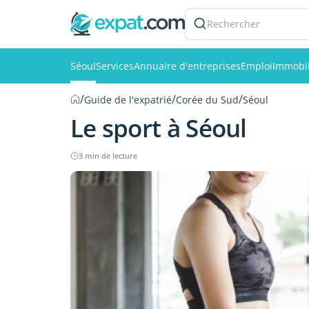
Rechercher
Séoul
Services
Annuaire d'entreprises
Emploi
Immobil
/
/
/
Guide de l'expatrié
Corée du Sud
Séoul
Le sport à Séoul
3 min de lecture