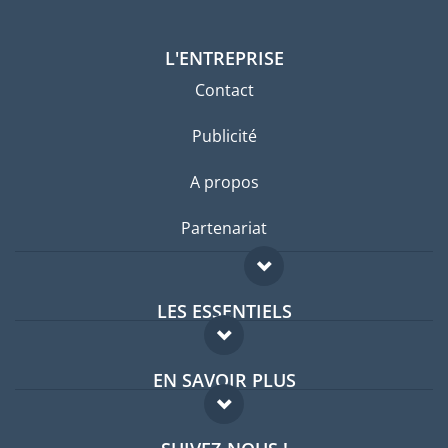
L'ENTREPRISE
Contact
Publicité
A propos
Partenariat
LES ESSENTIELS
Forum expatriés
EN SAVOIR PLUS
Guides pays
FAQ
Offres d'emploi