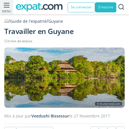
Se connecter
S'inscrire
MENU
/
/
Guide de l'expatrié
Guyane
Travailler en Guyane
3 min de lecture
© shutterstock.com
Mis à jour par
Veedushi Bissessur
le 27 Novembre 2017