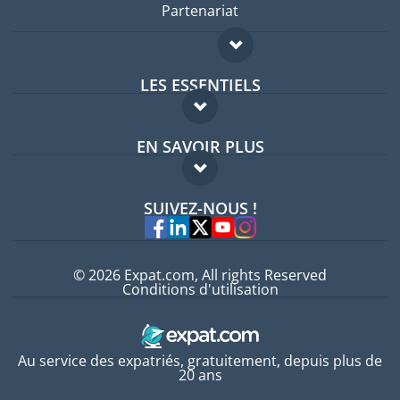
Partenariat
LES ESSENTIELS
Forum expatriés
EN SAVOIR PLUS
Guides pays
FAQ
Offres d'emploi
SUIVEZ-NOUS !
Experts
© 2026 Expat.com, All rights Reserved
Conditions d'utilisation
Au service des expatriés, gratuitement, depuis plus de
20 ans