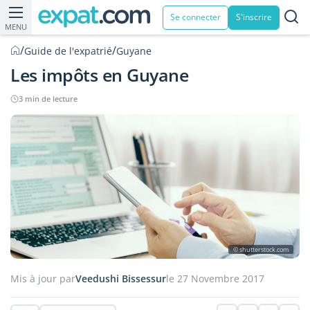
Se connecter
S'inscrire
MENU
/
/
Guide de l'expatrié
Guyane
Les impôts en Guyane
3 min de lecture
© shutterstock.com
Mis à jour par
Veedushi Bissessur
le 27 Novembre 2017