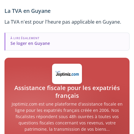
La TVA en Guyane
La TVA n'est pour l'heure pas applicable en Guyane.
À LIRE ÉGALEMENT
Se loger en Guyane
Assistance fiscale pour les expatriés
français
Joptimiz.com est une plateforme d'assistance fiscale en
ligne pour les expatriés français créée en 2006. Nos
fiscalistes répondent sous 48h ouvrées à toutes vos
questions fiscales concernant vos revenus, votre
patrimoine, la transmission de vos biens...