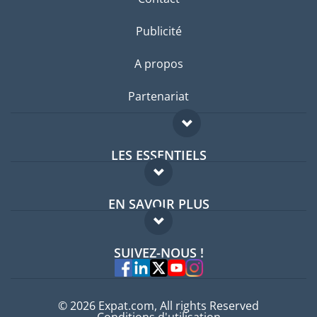
Publicité
A propos
Partenariat
LES ESSENTIELS
Forum expatriés
EN SAVOIR PLUS
Guides pays
FAQ
Offres d'emploi
SUIVEZ-NOUS !
Experts
© 2026 Expat.com, All rights Reserved
Conditions d'utilisation