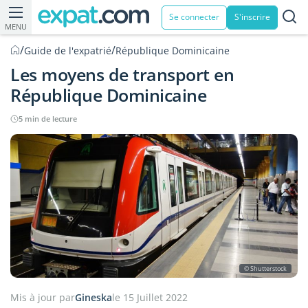
Se connecter
S'inscrire
MENU
/
/
Guide de l'expatrié
République Dominicaine
Les moyens de transport en
République Dominicaine
5 min de lecture
© Shutterstock
Mis à jour par
Gineska
le 15 Juillet 2022