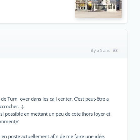
#3
il y a 5 ans
al de Turn over dans les call center. C'est peut-être a
crocher...).
i possible en mettant un peu de cote (hors loyer et
remment)?
t en poste actuellement afin de me faire une idée.