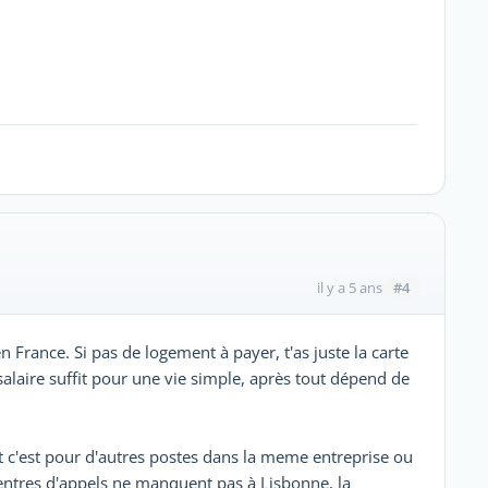
#4
il y a 5 ans
 France. Si pas de logement à payer, t'as juste la carte
salaire suffit pour une vie simple, après tout dépend de
t c'est pour d'autres postes dans la meme entreprise ou
entres d'appels ne manquent pas à Lisbonne, la