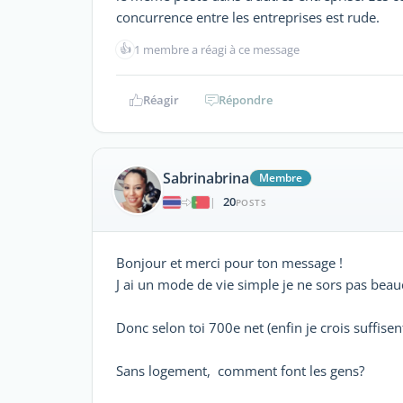
concurrence entre les entreprises est rude.
👍
1 membre a réagi à ce message
Réagir
Répondre
Sabrinabrina
Membre
20
|
POSTS
Bonjour et merci pour ton message !
J ai un mode de vie simple je ne sors pas beauc
Donc selon toi 700e net (enfin je crois suffise
Sans logement, comment font les gens?