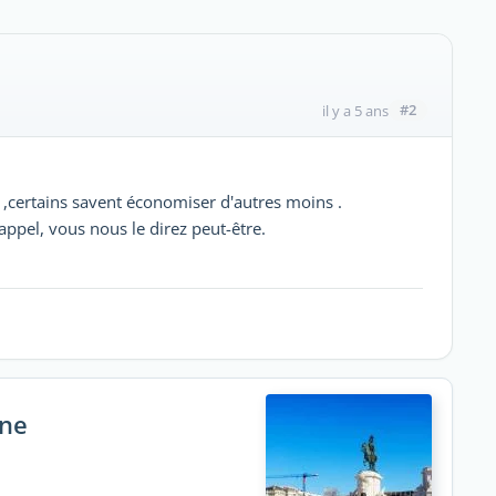
#2
il y a 5 ans
 ,certains savent économiser d'autres moins .
appel, vous nous le direz peut-être.
nne