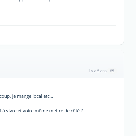
#5
il y a 5 ans
oup. Je mange local etc...
nt à vivre et voire même mettre de côté ?