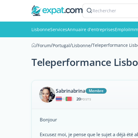
Rechercher
Lisbonne
Services
Annuaire d'entreprises
Emploi
Imm
/
/
/
/
Teleperformance Lisbo
Forum
Portugal
Lisbonne
Teleperformance Lisbon
Sabrinabrina
Membre
20
|
POSTS
Bonjour
Excusez moi, je pense que le sujet a déjà été 