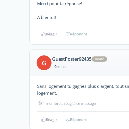
Merci pour ta réponse!
A bientot!
Réagir
Répondre
GuestPoster92435
Invité
G
0
POSTS
Sans logement tu gagnes plus d'argent, tout si
logement.
👍
1 membre a réagi à ce message
Réagir
Répondre