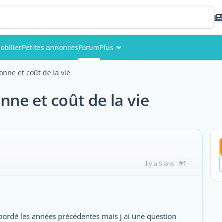
obilier
Petites annonces
Forum
Plus
Événements
nne et coût de la vie
Membres
ne et coût de la vie
Photos
#1
il y a 5 ans
abordé les années précédentes mais j ai une question