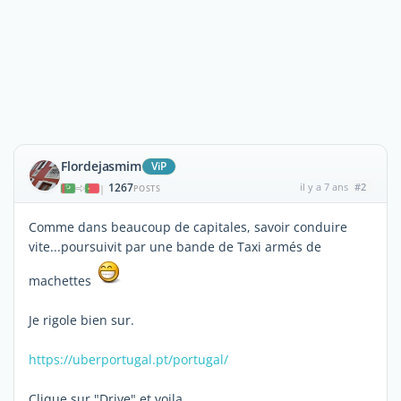
Flordejasmim
ViP
1267
il y a 7 ans
#2
|
POSTS
Comme dans beaucoup de capitales, savoir conduire
vite...poursuivit par une bande de Taxi armés de
machettes
Je rigole bien sur.
https://uberportugal.pt/portugal/
Clique sur "Drive" et voila.