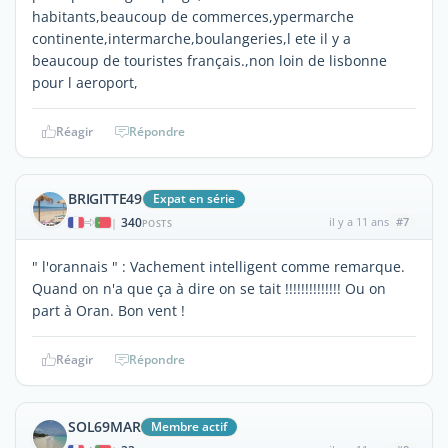
habitants,beaucoup de commerces,ypermarche
continente,intermarche,boulangeries,l ete il y a
beaucoup de touristes français.,non loin de lisbonne
pour l aeroport,
Réagir
Répondre
BRIGITTE49
Expat en série
340
il y a 11 ans
#7
|
POSTS
" l'orannais " : Vachement intelligent comme remarque.
Quand on n'a que ça à dire on se tait !!!!!!!!!!!!!! Ou on
part à Oran. Bon vent !
Réagir
Répondre
SOL69MAR
Membre actif