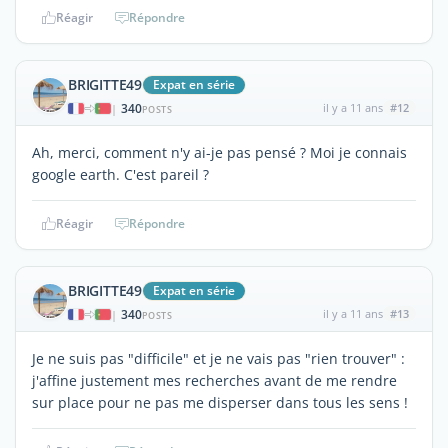
Réagir
Répondre
BRIGITTE49
Expat en série
340
il y a 11 ans
#12
|
POSTS
Ah, merci, comment n'y ai-je pas pensé ? Moi je connais
google earth. C'est pareil ?
Réagir
Répondre
BRIGITTE49
Expat en série
340
il y a 11 ans
#13
|
POSTS
Je ne suis pas "difficile" et je ne vais pas "rien trouver" :
j'affine justement mes recherches avant de me rendre
sur place pour ne pas me disperser dans tous les sens !