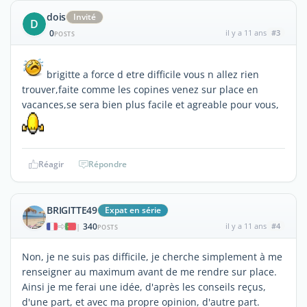
dois
Invité
D
0
il y a 11 ans
#3
POSTS
brigitte a force d etre difficile vous n allez rien
trouver,faite comme les copines venez sur place en
vacances,se sera bien plus facile et agreable pour vous,
Réagir
Répondre
BRIGITTE49
Expat en série
340
il y a 11 ans
#4
|
POSTS
Non, je ne suis pas difficile, je cherche simplement à me
renseigner au maximum avant de me rendre sur place.
Ainsi je me ferai une idée, d'après les conseils reçus,
d'une part, et avec ma propre opinion, d'autre part.