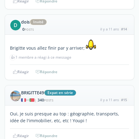
Réagir
Répondre
dois
Invité
D
0
il y a 11 ans
#14
POSTS
Brigitte vous allez finir par y arriver;
👍
1 membre a réagi à ce message
Réagir
Répondre
BRIGITTE49
Expat en série
340
il y a 11 ans
#15
|
POSTS
Oui, je suis presque au top : géographie, transports,
idée de l'immobilier, etc, etc ! Youpi !
Réagir
Répondre