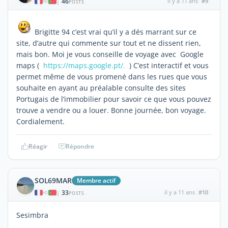
46
il y a 11 ans
#9
|
POSTS
Brigitte 94 c’est vrai qu’il y a dés marrant sur ce
site, d’autre qui commente sur tout et ne dissent rien,
mais bon. Moi je vous conseille de voyage avec Google
maps (
https://maps.google.pt/.
) C’est interactif et vous
permet même de vous promené dans les rues que vous
souhaite en ayant au préalable consulte des sites
Portugais de l’immobilier pour savoir ce que vous pouvez
trouve a vendre ou a louer. Bonne journée, bon voyage.
Cordialement.
Réagir
Répondre
SOL69MAR
Membre actif
33
il y a 11 ans
#10
|
POSTS
Sesimbra