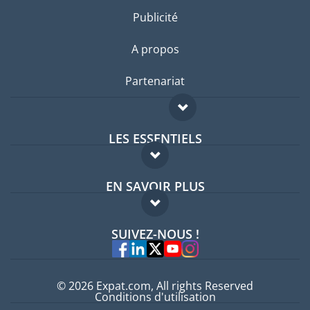
Publicité
A propos
Partenariat
LES ESSENTIELS
Forum expatriés
EN SAVOIR PLUS
Guides pays
FAQ
Offres d'emploi
SUIVEZ-NOUS !
Experts
© 2026 Expat.com, All rights Reserved
Conditions d'utilisation