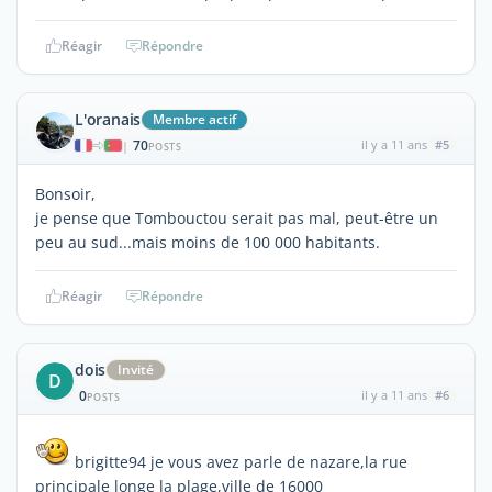
Réagir
Répondre
L'oranais
Membre actif
70
il y a 11 ans
#5
|
POSTS
Bonsoir,
je pense que Tombouctou serait pas mal, peut-être un
peu au sud...mais moins de 100 000 habitants.
Réagir
Répondre
dois
Invité
D
0
il y a 11 ans
#6
POSTS
brigitte94 je vous avez parle de nazare,la rue
principale longe la plage,ville de 16000