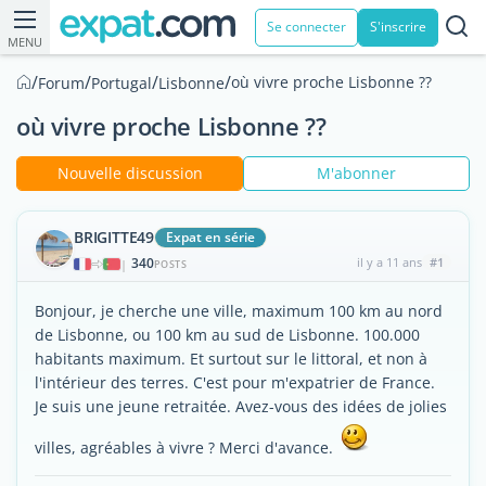
Se connecter
S'inscrire
MENU
/
/
/
/
où vivre proche Lisbonne ??
Forum
Portugal
Lisbonne
où vivre proche Lisbonne ??
Nouvelle discussion
M'abonner
BRIGITTE49
Expat en série
340
il y a 11 ans
#1
|
POSTS
Bonjour, je cherche une ville, maximum 100 km au nord
de Lisbonne, ou 100 km au sud de Lisbonne. 100.000
habitants maximum. Et surtout sur le littoral, et non à
l'intérieur des terres. C'est pour m'expatrier de France.
Je suis une jeune retraitée. Avez-vous des idées de jolies
villes, agréables à vivre ? Merci d'avance.