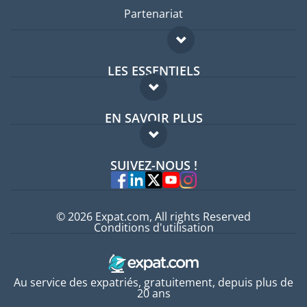
Partenariat
LES ESSENTIELS
Forum expatriés
EN SAVOIR PLUS
Guides pays
FAQ
Offres d'emploi
SUIVEZ-NOUS !
Experts
© 2026 Expat.com, All rights Reserved
Conditions d'utilisation
Au service des expatriés, gratuitement, depuis plus de
20 ans