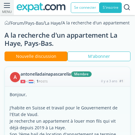
Se connecter
S'inscrire
MENU
/
/
/
/
A la recherche d'un appartement La
Forum
Pays-Bas
La Haye
A la recherche d'un appartement La
Haye, Pays-Bas.
Nouvelle discussion
M'abonner
antonelladainapascarella
Membre
A
1
il y a 3 ans
#1
|
POSTS
Bonjour,
J'habite en Suisse et travail pour le Gouvernement de
l'Etat de Vaud.
Je recherche un appartement à louer mon fils qui vit
déjà depuis 2019 à La Haye.
Son 2ème bail de location d'appartement se termine