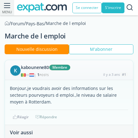
Se connecter
S'inscrire
MENU
/
/
/
Marche de l emploi
Forum
Pays-Bas
Marche de l emploi
Nouvelle discussion
M'abonner
kabounene80
Membre
K
1
il y a 3 ans
#1
|
POSTS
Bonjour,je voudrais avoir des informations sur les
secteurs pourvoyeurs d emploi.,le niveau de salaire
moyen à Rotterdam.
Réagir
Répondre
Voir aussi