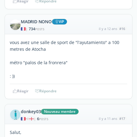
Réagir
Répondre
MADRID NONO
ViP
734
il y a 12 ans
#16
|
POSTS
vous avez une salle de sport de "l'ayutamiento" a 100
metres de Atocha
métro "palos de la fronrera"
: ))
Réagir
Répondre
donkey03
Nouveau membre
6
il y a 11 ans
#17
|
POSTS
Salut,