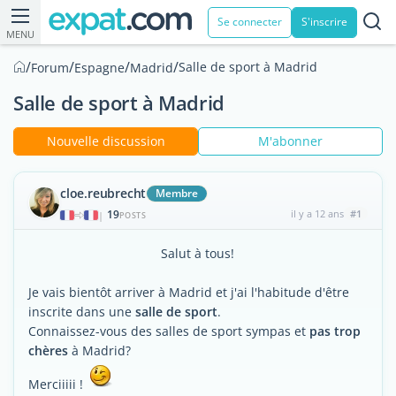
Se connecter
S'inscrire
MENU
/
/
/
/
Salle de sport à Madrid
Forum
Espagne
Madrid
Salle de sport à Madrid
Nouvelle discussion
M'abonner
cloe.reubrecht
Membre
19
il y a 12 ans
#1
|
POSTS
Salut à tous!
Je vais bientôt arriver à Madrid et j'ai l'habitude d'être
inscrite dans une
salle de sport
.
Connaissez-vous des salles de sport sympas et
pas trop
chères
à Madrid?
Merciiiii !