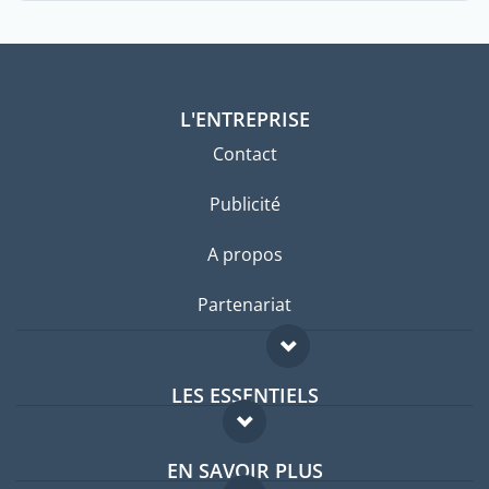
L'ENTREPRISE
Contact
Publicité
A propos
Partenariat
LES ESSENTIELS
Forum expatriés
EN SAVOIR PLUS
Guides pays