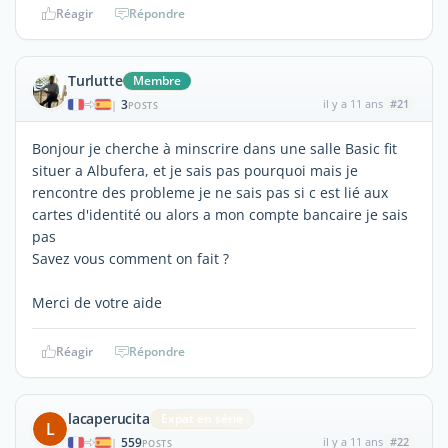
Réagir
Répondre
Turlutte
Membre
3
il y a 11 ans
#21
|
POSTS
Bonjour je cherche à minscrire dans une salle Basic fit
situer a Albufera, et je sais pas pourquoi mais je
rencontre des probleme je ne sais pas si c est lié aux
cartes d'identité ou alors a mon compte bancaire je sais
pas
Savez vous comment on fait ?
Merci de votre aide
Réagir
Répondre
lacaperucita
Expat en série
L
559
il y a 11 ans
#22
|
POSTS