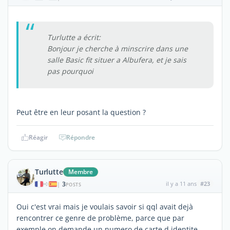
Turlutte a écrit:
Bonjour je cherche à minscrire dans une
salle Basic fit situer a Albufera, et je sais
pas pourquoi
Peut être en leur posant la question ?
Réagir
Répondre
Turlutte
Membre
3
il y a 11 ans
#23
|
POSTS
Oui c'est vrai mais je voulais savoir si qql avait dejà
rencontrer ce genre de problème, parce que par
exemple on demande un numero de carte d identite