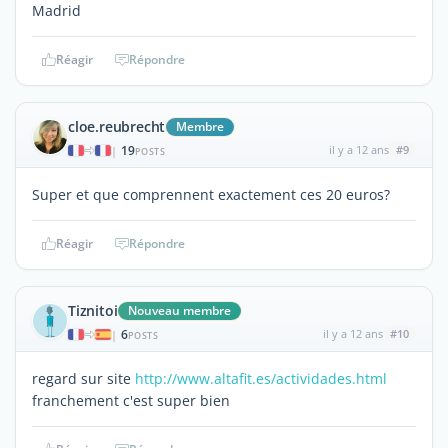
Madrid
Réagir
Répondre
cloe.reubrecht
Membre
19
il y a 12 ans
#9
|
POSTS
Super et que comprennent exactement ces 20 euros?
Réagir
Répondre
Tiznitoi
Nouveau membre
6
il y a 12 ans
#10
|
POSTS
regard sur site
http://www.altafit.es/actividades.html
franchement c'est super bien