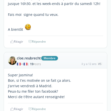
jusque 16h30. et les week-ends à partir du samedi 12h!
Fais moi signe quand tu veux.
A bientôt
Réagir
Répondre
cloe.reubrecht
Membre
19
il y a 12 ans
#5
|
POSTS
Super Jasmina!
Bon, si t'es motivée on se fait ça alors.
J'arrive vendredi à Madrid.
Peux-tu me filer ton facebook?
Merci de t'être autant renseignée!
Réagir
Répondre