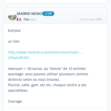
MADRID NONO
ViP
734
il y a 12 ans
#14
|
POSTS
bonjour
un lien
http://www.madrid.es/portales/munimadri …
205a0aRCRD
mensuel +- 50 euros, ou "bonos" de 10 entrées
avantage: vous pouvez utiliser plusieurs centres
distincts selon ou vous trouvez.
Piscine, salle, gym, etc etc, chaque centre a ses
specialitees.
Courage.