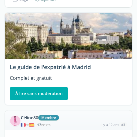
Le guide de l'expatrié à Madrid
Complet et gratuit
À lire sans modération
Céline80
Membre
12
il y a 12 ans
#3
|
POSTS