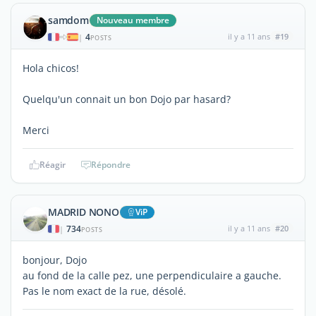
samdom
Nouveau membre
4
il y a 11 ans
#19
|
POSTS
Hola chicos!
Quelqu'un connait un bon Dojo par hasard?
Merci
Réagir
Répondre
MADRID NONO
ViP
734
il y a 11 ans
#20
|
POSTS
bonjour, Dojo
au fond de la calle pez, une perpendiculaire a gauche.
Pas le nom exact de la rue, désolé.