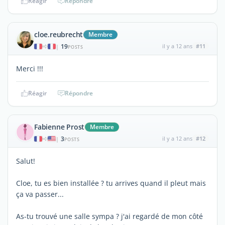
Réagir
Répondre
cloe.reubrecht
Membre
19
il y a 12 ans
#11
|
POSTS
Merci !!!
Réagir
Répondre
Fabienne Prost
Membre
3
il y a 12 ans
#12
|
POSTS
Salut!
Cloe, tu es bien installée ? tu arrives quand il pleut mais
ça va passer...
As-tu trouvé une salle sympa ? j'ai regardé de mon côté