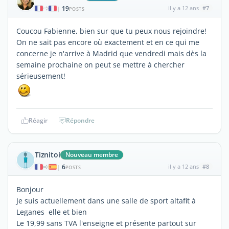
19
il y a 12 ans
#7
|
POSTS
Coucou Fabienne, bien sur que tu peux nous rejoindre!
On ne sait pas encore où exactement et en ce qui me
concerne je n'arrive à Madrid que vendredi mais dès la
semaine prochaine on peut se mettre à chercher
sérieusement!
Réagir
Répondre
Tiznitoi
Nouveau membre
6
il y a 12 ans
#8
|
POSTS
Bonjour
Je suis actuellement dans une salle de sport altafit à
Leganes elle et bien
Le 19,99 sans TVA l'enseigne et présente partout sur