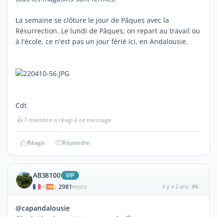
La semaine se clôture le jour de Pâques avec la
Résurrection. Le lundi de Pâques, on repart au travail ou
à l'école, ce n'est pas un jour férié ici, en Andalousie.
Cdt
👍
1 membre a réagi à ce message
Réagir
Répondre
AB38100
ViP
2981
il y a 2 ans
#6
|
POSTS
@capandalousie