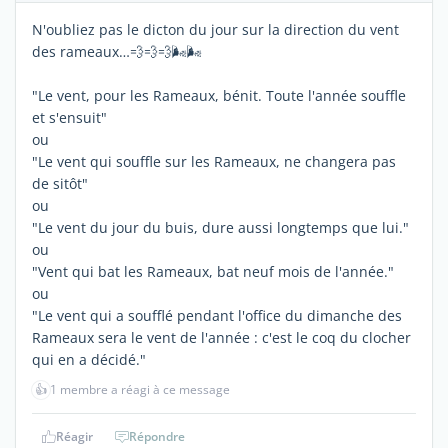
N'oubliez pas le dicton du jour sur la direction du vent
des rameaux…💨💨💨🌬️🌬️
"Le vent, pour les Rameaux, bénit. Toute l'année souffle
et s'ensuit"
ou
"Le vent qui souffle sur les Rameaux, ne changera pas
de sitôt"
ou
"Le vent du jour du buis, dure aussi longtemps que lui."
ou
"Vent qui bat les Rameaux, bat neuf mois de l'année."
ou
"Le vent qui a soufflé pendant l'office du dimanche des
Rameaux sera le vent de l'année : c'est le coq du clocher
qui en a décidé."
👍
1 membre a réagi à ce message
Réagir
Répondre