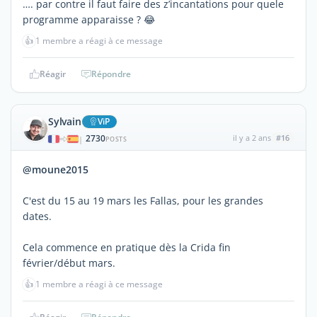
…. par contre il faut faire des z’incantations pour quele
programme apparaisse ? 😂
👍
1 membre a réagi à ce message
Réagir
Répondre
Sylvain
ViP
2730
il y a 2 ans
#16
|
POSTS
@moune2015
C'est du 15 au 19 mars les Fallas, pour les grandes
dates.
Cela commence en pratique dès la Crida fin
février/début mars.
👍
1 membre a réagi à ce message