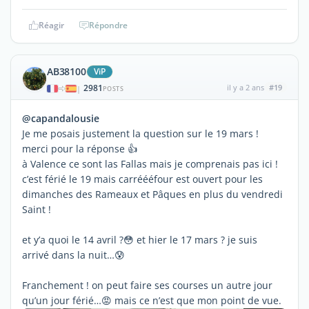
Réagir
Répondre
AB38100
ViP
2981
il y a 2 ans
#19
|
POSTS
@capandalousie
Je me posais justement la question sur le 19 mars !
merci pour la réponse 👍
à Valence ce sont las Fallas mais je comprenais pas ici !
c’est férié le 19 mais carréééfour est ouvert pour les
dimanches des Rameaux et Pâques en plus du vendredi
Saint !
et y’a quoi le 14 avril ?😳 et hier le 17 mars ? je suis
arrivé dans la nuit…😰
Franchement ! on peut faire ses courses un autre jour
qu’un jour férié…😡 mais ce n’est que mon point de vue.