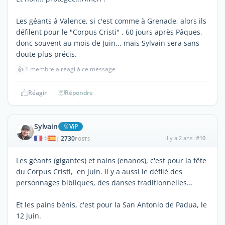
Les géants à Valence, si c'est comme à Grenade, alors ils
défilent pour le "Corpus Cristi" , 60 jours après Pâques,
donc souvent au mois de Juin... mais Sylvain sera sans
doute plus précis.
👍
1 membre a réagi à ce message
Réagir
Répondre
Sylvain
ViP
2730
il y a 2 ans
#10
|
POSTS
Les géants (gigantes) et nains (enanos), c'est pour la fête
du Corpus Cristi, en juin. Il y a aussi le défilé des
personnages bibliques, des danses traditionnelles...
Et les pains bénis, c'est pour la San Antonio de Padua, le
12 juin.