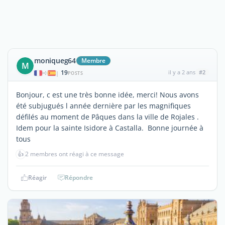
moniqueg64
Membre
M
19
il y a 2 ans
#2
|
POSTS
Bonjour, c est une très bonne idée, merci! Nous avons
été subjugués l année dernière par les magnifiques
défilés au moment de Pâques dans la ville de Rojales .
Idem pour la sainte Isidore à Castalla. Bonne journée à
tous
👍
2 membres ont réagi à ce message
Réagir
Répondre