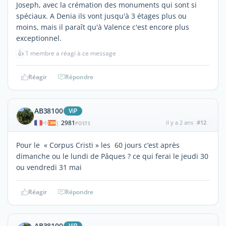
Joseph, avec la crémation des monuments qui sont si
spéciaux. A Denia ils vont jusqu'à 3 étages plus ou
moins, mais il paraît qu'à Valence c'est encore plus
exceptionnel.
👍
1 membre a réagi à ce message
Réagir
Répondre
AB38100
ViP
2981
il y a 2 ans
#12
|
POSTS
Pour le « Corpus Cristi » les 60 jours c’est après
dimanche ou le lundi de Pâques ? ce qui ferai le jeudi 30
ou vendredi 31 mai
Réagir
Répondre
AB38100
ViP