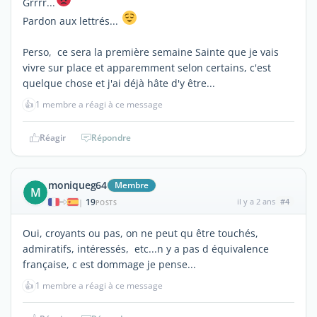
Grrrr...
Pardon aux lettrés...
Perso, ce sera la première semaine Sainte que je vais
vivre sur place et apparemment selon certains, c'est
quelque chose et j'ai déjà hâte d'y être...
👍
1 membre a réagi à ce message
Réagir
Répondre
moniqueg64
Membre
M
19
il y a 2 ans
#4
|
POSTS
Oui, croyants ou pas, on ne peut qu être touchés,
admiratifs, intéressés, etc...n y a pas d équivalence
française, c est dommage je pense...
👍
1 membre a réagi à ce message