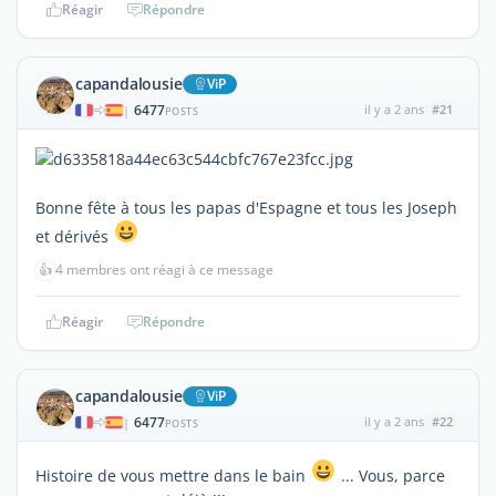
Réagir
Répondre
capandalousie
ViP
6477
il y a 2 ans
#21
|
POSTS
Bonne fête à tous les papas d'Espagne et tous les Joseph
et dérivés
👍
4 membres ont réagi à ce message
Réagir
Répondre
capandalousie
ViP
6477
il y a 2 ans
#22
|
POSTS
Histoire de vous mettre dans le bain
... Vous, parce