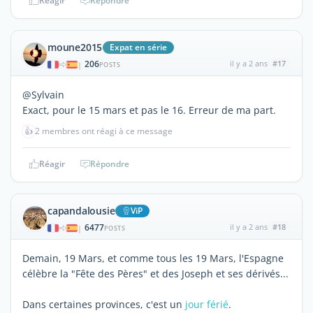
Réagir
Répondre
moune2015
Expat en série
206
il y a 2 ans
#17
|
POSTS
@Sylvain
Exact, pour le 15 mars et pas le 16. Erreur de ma part.
👍
2 membres ont réagi à ce message
Réagir
Répondre
capandalousie
ViP
6477
il y a 2 ans
#18
|
POSTS
Demain, 19 Mars, et comme tous les 19 Mars, l'Espagne
célèbre la "Fête des Pères" et des Joseph et ses dérivés...
Dans certaines provinces, c'est un
jour férié
.