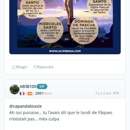
Réagir
Répondre
AB38100
ViP
2981
il y a 2 ans
#15
|
POSTS
@capandalousie
Ah oui punaise… tu l’avais dit que le lundi de Pâques
n’existait pas… méa culpa