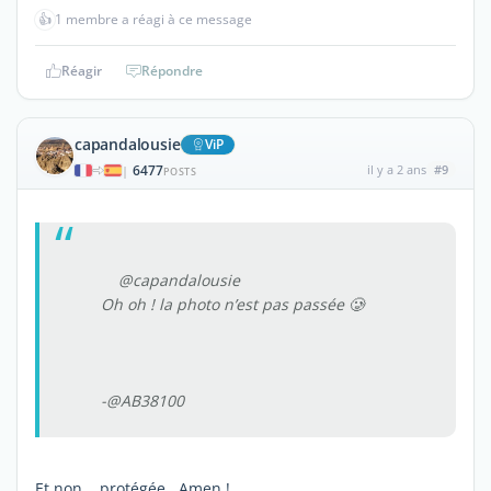
👍
1 membre a réagi à ce message
Réagir
Répondre
capandalousie
ViP
6477
il y a 2 ans
#9
|
POSTS
@capandalousie
Oh oh ! la photo n’est pas passée 🥲
-@AB38100
Et non... protégée...Amen !