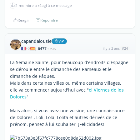
👍
1 membre a réagi à ce message
Réagir
Répondre
capandalousie
ViP
6477
il y a 2 ans
#24
|
POSTS
La Semaine Sainte, pour beaucoup d'endroits d'Espagne
se déroule entre le dimanche des Rameaux et le
dimanche de Pâques.
Mais dans certaines villes ou même certains villages,
elle va commencer aujourd'hui avec "
el Viernes de los
Dolores
"
Mais alors, si vous avez une voisine, une connaissance
de Dolores , Loli, Lola, Lolita et autres dérivés de ce
prénom, pensez à lui souhaiter ¡Felicidades!