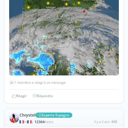
👍
1 membre a réagi à ce message
Réagir
Répondre
Chrystel
Experte Espagne
12364
il y a 2 ans
#30
|
POSTS