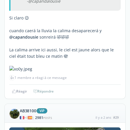
-@capandalousie
Si claro 😉
cuando caerá la lluvia la calima desaparecerá y
@capandousie
sonreirá 🤣🤣🤣
La calima arrive ici aussi, le ciel est jaune alors que le
ciel était tout bleu ce matin 🫣
👍
1 membre a réagi à ce message
Réagir
Répondre
AB38100
ViP
2981
il y a 2 ans
#29
|
POSTS