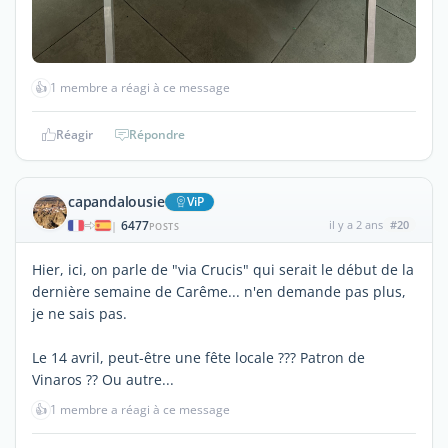
👍
1 membre a réagi à ce message
Réagir
Répondre
capandalousie
ViP
6477
il y a 2 ans
#20
|
POSTS
Hier, ici, on parle de "via Crucis" qui serait le début de la
dernière semaine de Carême... n'en demande pas plus,
je ne sais pas.
Le 14 avril, peut-être une fête locale ??? Patron de
Vinaros ?? Ou autre...
👍
1 membre a réagi à ce message