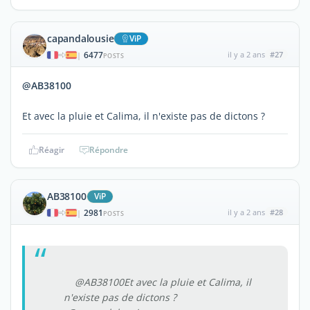
capandalousie
ViP
6477
il y a 2 ans
#27
|
POSTS
@AB38100
Et avec la pluie et Calima, il n'existe pas de dictons ?
Réagir
Répondre
AB38100
ViP
2981
il y a 2 ans
#28
|
POSTS
@AB38100Et avec la pluie et Calima, il
n'existe pas de dictons ?