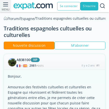
Se connecter
S'inscrire
MENU
/
/
/
Traditions espagnoles cultuelles ou culturell
Forum
Espagne
Traditions espagnoles cultuelles ou
culturelles
Nouvelle discussion
M'abonner
AB38100
ViP
2981
il y a 2 ans
#1
|
POSTS
Bonjour,
Amoureux des festivités cultuelles et culturelles en
Espagne qui réunissent et fédèrent toutes les
générations entre elles, je me permets de créer cette
nouvelle discussion pour que chacun puisse faire
connaître aux autres les fêtes locales de sa région, de sa