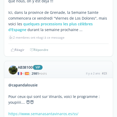
que nous, on y est déjà !!!
Ici, dans la province de Grenade, la Semaine Sainte
commencera ce vendredi "Viernes de Los Dolores", mais
voici les
quelques processions les plus célèbres
d'Espagne
durant la semaine prochaine ...
👍
2 membres ont réagi à ce message
Réagir
Répondre
AB38100
ViP
2981
il y a 2 ans
#23
|
POSTS
@capandalousie
Pour ceux qui sont sur Vinarós, voici le programme :
youpiiii…. 😇😇
https://www.semanasantavinaros.es/ss/