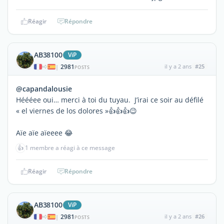
Réagir
Répondre
AB38100
ViP
2981
il y a 2 ans
#25
|
POSTS
@capandalousie
Héééee oui… merci à toi du tuyau. J’irai ce soir au défilé
« el viernes de los dolores »👍👍👍😉
Aïe aïe aïeeee 😂
👍
1 membre a réagi à ce message
Réagir
Répondre
AB38100
ViP
2981
il y a 2 ans
#26
|
POSTS