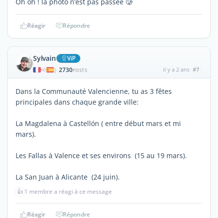
Oh oh ! la photo n’est pas passée 🥲
Réagir
Répondre
Sylvain
ViP
2730
il y a 2 ans
#7
|
POSTS
Dans la Communauté Valencienne, tu as 3 fêtes
principales dans chaque grande ville:
La Magdalena à Castellón ( entre début mars et mi
mars).
Les Fallas à Valence et ses environs (15 au 19 mars).
La San Juan à Alicante (24 juin).
👍
1 membre a réagi à ce message
Réagir
Répondre