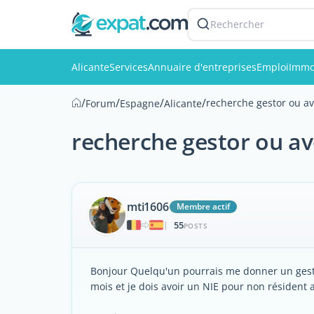
Rechercher
Alicante
Services
Annuaire d'entreprises
Emploi
Immo
/
/
/
/
recherche gestor ou av
Forum
Espagne
Alicante
recherche gestor ou av
mti1606
Membre actif
55
|
POSTS
Bonjour Quelqu'un pourrais me donner un gestor
mois et je dois avoir un NIE pour non résident a