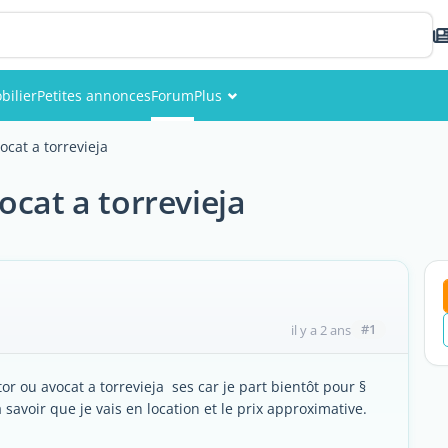
bilier
Petites annonces
Forum
Plus
Événements
ocat a torrevieja
Membres
ocat a torrevieja
Photos
#1
il y a 2 ans
 ou avocat a torrevieja ses car je part bientôt pour §
 savoir que je vais en location et le prix approximative.