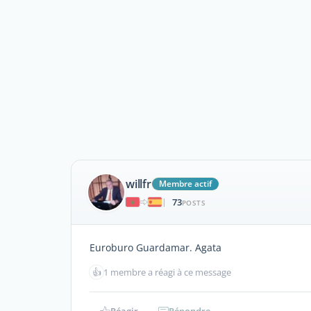
willfr
Membre actif
73
|
POSTS
Euroburo Guardamar. Agata
👍
1 membre a réagi à ce message