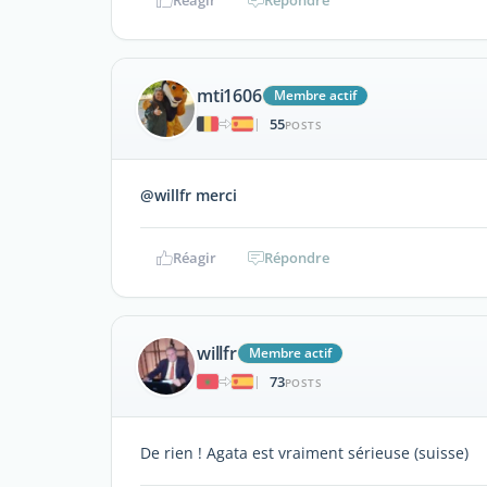
Réagir
Répondre
mti1606
Membre actif
55
|
POSTS
@willfr merci
Réagir
Répondre
willfr
Membre actif
73
|
POSTS
De rien ! Agata est vraiment sérieuse (suisse)