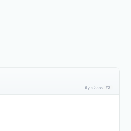
#2
il y a 2 ans