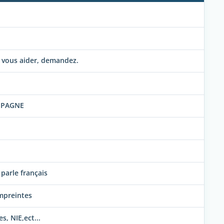
x vous aider, demandez.
SPAGNE
arle français
empreintes
, NIE,ect...