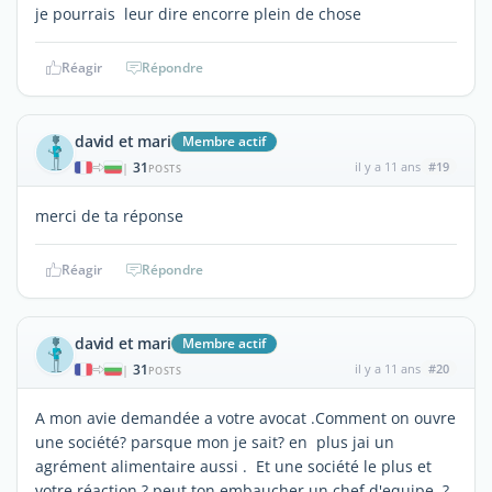
je pourrais leur dire encorre plein de chose
Réagir
Répondre
david et mari
Membre actif
31
il y a 11 ans
#19
|
POSTS
merci de ta réponse
Réagir
Répondre
david et mari
Membre actif
31
il y a 11 ans
#20
|
POSTS
A mon avie demandée a votre avocat .Comment on ouvre
une société? parsque mon je sait? en plus jai un
agrément alimentaire aussi . Et une société le plus et
votre réaction ? peut ton embaucher un chef d'equipe ?