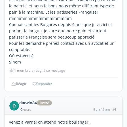
le pain ici et nous faisons nous même different type de
pain à la machine. Et les patisseries Française!
mmmmmmmmmmmmmmmmm
Connaissant les Bulgares depuis 9 ans que je vis ici et
parlant la langue, je sure que notre pain et surtout
patisserie Française sera beaucoup apprecié.
Pour les demarche prenez contact avec un avocat et un
comptable:
Où est-vous?
Sihem
👍
1 membre a réagi à ce message
Réagir
Répondre
darwin84
Invité
D
0
il y a 12 ans
#4
POSTS
venez a Varna! on attend notre boulanger..