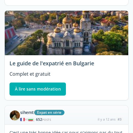
Le guide de l'expatrié en Bulgarie
Complet et gratuit
À lire sans modération
sihemt
Expat en série
652
il y a 12 ans
#3
|
POSTS
C'est une très bonne idée car nous n'aimons pas du tout