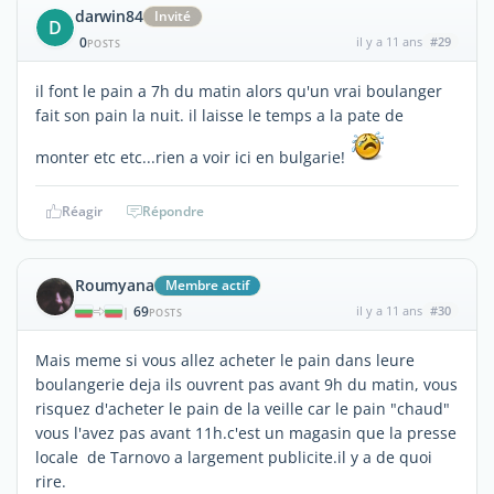
darwin84
Invité
D
0
il y a 11 ans
#29
POSTS
il font le pain a 7h du matin alors qu'un vrai boulanger
fait son pain la nuit. il laisse le temps a la pate de
monter etc etc...rien a voir ici en bulgarie!
Réagir
Répondre
Roumyana
Membre actif
69
il y a 11 ans
#30
|
POSTS
Mais meme si vous allez acheter le pain dans leure
boulangerie deja ils ouvrent pas avant 9h du matin, vous
risquez d'acheter le pain de la veille car le pain "chaud"
vous l'avez pas avant 11h.c'est un magasin que la presse
locale de Tarnovo a largement publicite.il y a de quoi
rire.