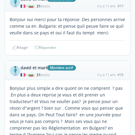
31
il y a 11 ans
#17
|
POSTS
Bonjour oui merci pour ta réponse .Des personnes arrive
comme sa en .Bulgarie; et pense quil peuve faire se quil
veulle dans se pays et oui il faut du tempt merci
Réagir
Répondre
david et mari
Membre actif
31
il y a 11 ans
#18
|
POSTS
Bonjour plus simple a dire quont on ne comprent ? pas
.En plus a deux reprise je vous et dit prener un
traducteur? et Vous ne vouller pas? je pense pour un
réson d"argent ? bien sur . Comme vous qui penser que
dans se pays. On Peut Tout faire? en une journée pour
vous je nais pas compris ? .Mais ses vous qui ne
comprener pas les Réglementation en Bulgare? en
terme d "hygiene ?qui son je pense les meme quand