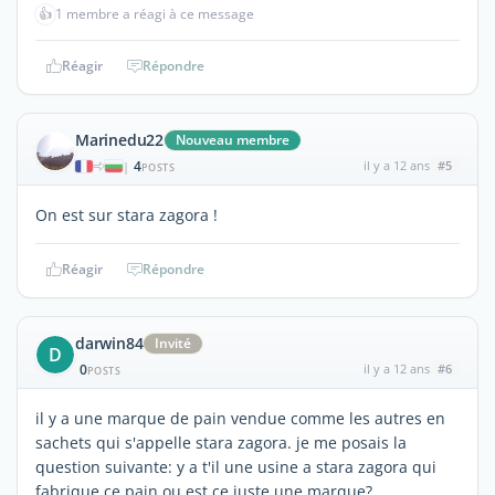
👍
1 membre a réagi à ce message
Réagir
Répondre
Marinedu22
Nouveau membre
4
il y a 12 ans
#5
|
POSTS
On est sur stara zagora !
Réagir
Répondre
darwin84
Invité
D
0
il y a 12 ans
#6
POSTS
il y a une marque de pain vendue comme les autres en
sachets qui s'appelle stara zagora. je me posais la
question suivante: y a t'il une usine a stara zagora qui
fabrique ce pain ou est ce juste une marque?