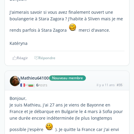
J'aimerais savoir si vous avez finalement ouvert une
boulangerie à Stara Zagora ? J'habite à Sliven mais je me
rends parfois à Stara Zagora
merci d'avance.
Katéryna
Réagir
Répondre
Mathieu64100
Nouveau membre
6
il y a 11 ans
#35
|
POSTS
Bonjour,
Je suis Mathieu, j'ai 27 ans je viens de Bayonne en
France et je débarque en Bulgarie le 4 mars à Sofia pour
une durée encore indéterminée (le plus longtemps
possible j'espère
). Je quitte la France car j'ai envi