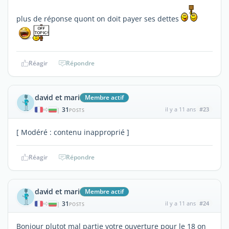
plus de réponse quont on doit payer ses dettes
Réagir
Répondre
david et mari
Membre actif
31
il y a 11 ans
#23
|
POSTS
[ Modéré : contenu inapproprié ]
Réagir
Répondre
david et mari
Membre actif
31
il y a 11 ans
#24
|
POSTS
Bonjour plutot mal partie votre ouverture pour le 18 on