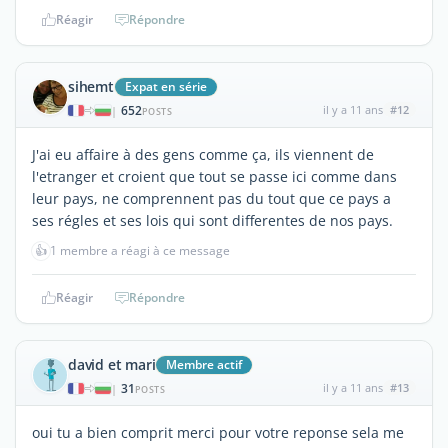
Réagir
Répondre
sihemt
Expat en série
652
il y a 11 ans
#12
|
POSTS
J'ai eu affaire à des gens comme ça, ils viennent de
l'etranger et croient que tout se passe ici comme dans
leur pays, ne comprennent pas du tout que ce pays a
ses régles et ses lois qui sont differentes de nos pays.
👍
1 membre a réagi à ce message
Réagir
Répondre
david et mari
Membre actif
31
il y a 11 ans
#13
|
POSTS
oui tu a bien comprit merci pour votre reponse sela me