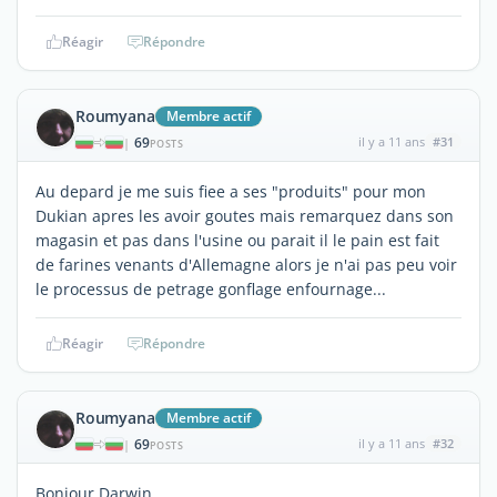
Réagir
Répondre
Roumyana
Membre actif
69
il y a 11 ans
#31
|
POSTS
Au depard je me suis fiee a ses "produits" pour mon
Dukian apres les avoir goutes mais remarquez dans son
magasin et pas dans l'usine ou parait il le pain est fait
de farines venants d'Allemagne alors je n'ai pas peu voir
le processus de petrage gonflage enfournage...
Réagir
Répondre
Roumyana
Membre actif
69
il y a 11 ans
#32
|
POSTS
Bonjour Darwin,