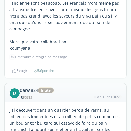
l'ancienne sont beaucoup. Les Francais n'ont meme pas
a transmettre leur savoir faire puisque les gens locaux
n'ont pas grandi avec les saveurs du VRAI pain ou s'il y
en a quelqu'uns ils se souviennent que du pain de
campagne.
Merci por votre collaboration.
Roumyana
👍
1 membre a réagi à ce message
Réagir
Répondre
darwin84
Invité
D
0
il y a 11 ans
#27
POSTS
j'ai decouvert dans un quartier perdu de varna, au
milieu des immeubles et au milieu de petits commerces,
un boulanger bulgare qui essaye de faire du pain
francais! Il a apprit son metier en travaillant sur les