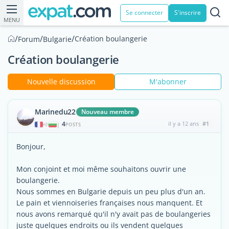
Se connecter
S'inscrire
MENU
/
/
/
Création boulangerie
Forum
Bulgarie
Création boulangerie
Nouvelle discussion
M'abonner
Marinedu22
Nouveau membre
4
il y a 12 ans
#1
|
POSTS
Bonjour,
Mon conjoint et moi même souhaitons ouvrir une
boulangerie.
Nous sommes en Bulgarie depuis un peu plus d'un an.
Le pain et viennoiseries françaises nous manquent. Et
nous avons remarqué qu'il n'y avait pas de boulangeries
juste quelques endroits ou ils vendent quelques