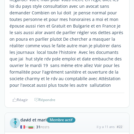
loi du pays style consultation avec un avocat sans
demander Combien on lui doit je pense normal pour
toutes personne et pour mes honoraires a moi et mon
épouse aussi rien et Gratuit en Bulgarie et en France je
le sais aussi alor avant de parller régler vos dettes aprés
on poura en parller plutot De chercher a masquer la
réaliter comme vous le faite autre man je plubirer dans
les journaux local toute l'histoire Avec les documants
que jai hut style rdv pole emploi et date embauche des
ouvrier le mardi 19 sans méme etre allez Voir pour les
formalitée pour l'agrément sanitére et ouverture de la
societe charmy et le rdv au comptablle avec Attéstation
pour l'avocat aussi plus toute les autre sallutation
Réagir
Répondre
david et mari
Membre actif
31
il y a 11 ans
#22
|
POSTS