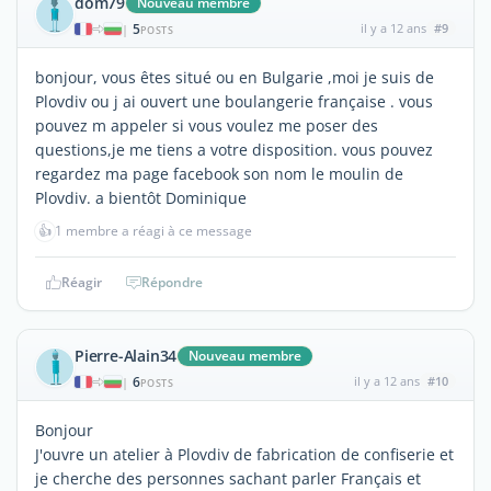
dom79
Nouveau membre
5
il y a 12 ans
#9
|
POSTS
bonjour, vous êtes situé ou en Bulgarie ,moi je suis de
Plovdiv ou j ai ouvert une boulangerie française . vous
pouvez m appeler si vous voulez me poser des
questions,je me tiens a votre disposition. vous pouvez
regardez ma page facebook son nom le moulin de
Plovdiv. a bientôt Dominique
👍
1 membre a réagi à ce message
Réagir
Répondre
Pierre-Alain34
Nouveau membre
6
il y a 12 ans
#10
|
POSTS
Bonjour
J'ouvre un atelier à Plovdiv de fabrication de confiserie et
je cherche des personnes sachant parler Français et