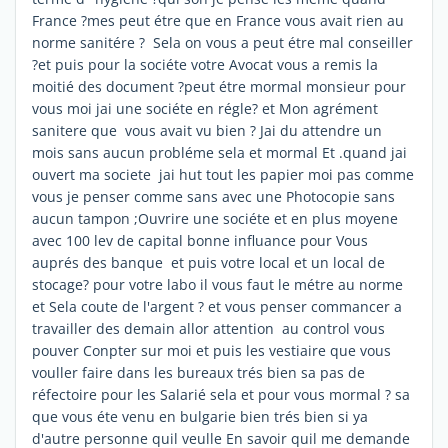
France ?mes peut étre que en France vous avait rien au
norme sanitére ? Sela on vous a peut étre mal conseiller
?et puis pour la sociéte votre Avocat vous a remis la
moitié des document ?peut étre mormal monsieur pour
vous moi jai une sociéte en régle? et Mon agrément
sanitere que vous avait vu bien ? Jai du attendre un
mois sans aucun probléme sela et mormal Et .quand jai
ouvert ma societe jai hut tout les papier moi pas comme
vous je penser comme sans avec une Photocopie sans
aucun tampon ;Ouvrire une sociéte et en plus moyene
avec 100 lev de capital bonne influance pour Vous
auprés des banque et puis votre local et un local de
stocage? pour votre labo il vous faut le métre au norme
et Sela coute de l'argent ? et vous penser commancer a
travailler des demain allor attention au control vous
pouver Conpter sur moi et puis les vestiaire que vous
vouller faire dans les bureaux trés bien sa pas de
réfectoire pour les Salarié sela et pour vous mormal ? sa
que vous éte venu en bulgarie bien trés bien si ya
d'autre personne quil veulle En savoir quil me demande