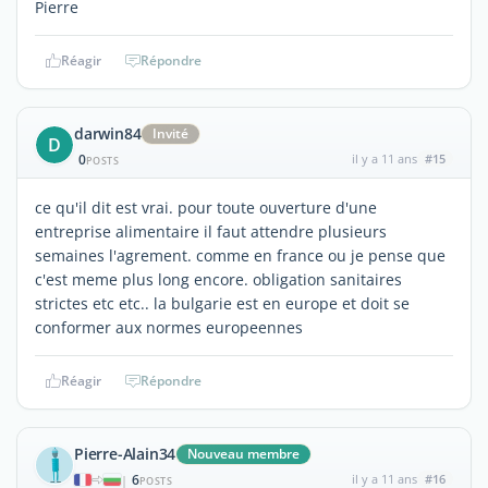
Pierre
Réagir
Répondre
darwin84
Invité
D
0
il y a 11 ans
#15
POSTS
ce qu'il dit est vrai. pour toute ouverture d'une
entreprise alimentaire il faut attendre plusieurs
semaines l'agrement. comme en france ou je pense que
c'est meme plus long encore. obligation sanitaires
strictes etc etc.. la bulgarie est en europe et doit se
conformer aux normes europeennes
Réagir
Répondre
Pierre-Alain34
Nouveau membre
6
il y a 11 ans
#16
|
POSTS