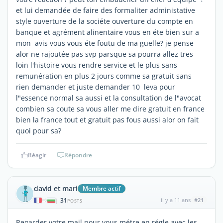
et lui demandée de faire des formaliter administative
style ouverture de la sociéte ouverture du compte en
banque et agrément alinentaire vous en éte bien sur a
mon avis vous vous éte foutu de ma guelle? je pense
alor ne rajoutée pas svp parsque sa pourra allez tres
loin l'histoire vous rendre service et le plus sans
remunération en plus 2 jours comme sa gratuit sans
rien demander et juste demander 10 leva pour
l"essence normal sa aussi et la consultation de l"avocat
combien sa coute sa vous aller me dire gratuit en france
bien la france tout et gratuit pas fous aussi alor on fait
quoi pour sa?
Réagir
Répondre
david et mari
Membre actif
31
il y a 11 ans
#21
|
POSTS
Regarder votre mail pour vous métre en régle avec les