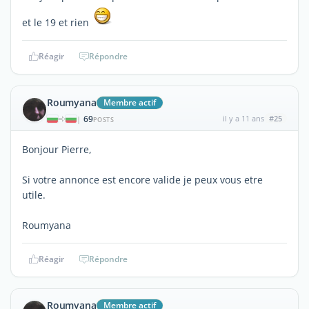
et le 19 et rien
Réagir
Répondre
Roumyana
Membre actif
69
il y a 11 ans
#25
|
POSTS
Bonjour Pierre,
Si votre annonce est encore valide je peux vous etre
utile.
Roumyana
Réagir
Répondre
Roumyana
Membre actif