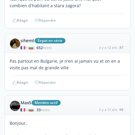
combien d'habitant a stara zagora?
Réagir
Répondre
sihemt
Expat en série
652
il y a 12 ans
#7
|
POSTS
Pas partout en Bulgarie, je n'en ai jamais vu et on en a
visite pas mal de grande ville
Réagir
Répondre
Max5
Membre actif
33
il y a 12 ans
#8
|
POSTS
Bonjour,