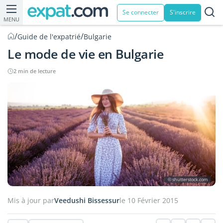
Se connecter
S'inscrire
MENU
/
/
Guide de l'expatrié
Bulgarie
Le mode de vie en Bulgarie
2 min de lecture
© shutterstock.com
Mis à jour par
Veedushi Bissessur
le 10 Février 2015