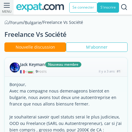
Se connecter
S'inscrire
MENU
/
/
/
Freelance Vs Société
Forum
Bulgarie
Freelance Vs Société
Nouvelle discussion
M'abonner
Jack Keyman
Nouveau membre
9
il y a 3 ans
#1
|
POSTS
Bonjour,
Avec ma compagne nous demenageons bientot en
bulgarie, nous avons tout deux une autoentreprise en
france que nous allons biensure fermer.
Je souhaiterai savoir quel statuts serai le plus judicieux,
OOD ou Freelance (SARL ou Autoentrepreneur), car si j'ai
bien compris , grosso modo, pour 2000€ de CA :