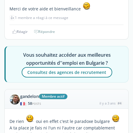
Merci de votre aide et bienveillance
👍
1 membre a réagi à ce message
Réagir
Répondre
Vous souhaitez accéder aux meilleures
opportunités d''emploi en Bulgarie ?
Consultez des agences de recrutement
gandelon
Membre actif
58
il y a 3 ans
#4
|
POSTS
De rien
oui en effet c'est le paradoxe bulgare
A ta place je fais ni l'un ni l'autre car comptablement