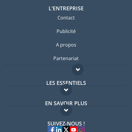
L'ENTREPRISE
Contact
Publicité
A propos
Partenariat
LES ESSENTIELS
Forum expatriés
EN SAVOIR PLUS
Guides pays
FAQ
Offres d'emploi
SUIVEZ-NOUS !
Experts