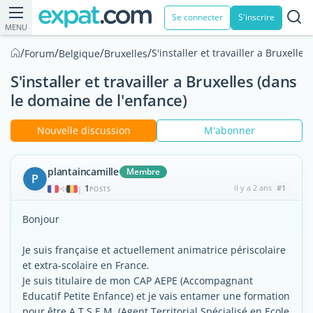
Se connecter
S'inscrire
MENU
/
/
/
/
S'installer et travailler a Bruxelle
Forum
Belgique
Bruxelles
S'installer et travailler a Bruxelles (dans
le domaine de l'enfance)
Nouvelle discussion
M'abonner
plantaincamille
Membre
P
1
il y a 2 ans
#1
|
POSTS
Bonjour
Je suis française et actuellement animatrice périscolaire
et extra-scolaire en France.
Je suis titulaire de mon CAP AEPE (Accompagnant
Educatif Petite Enfance) et je vais entamer une formation
pour être A.T.S.E.M. (Agent Territorial Spécialisé en Ecole