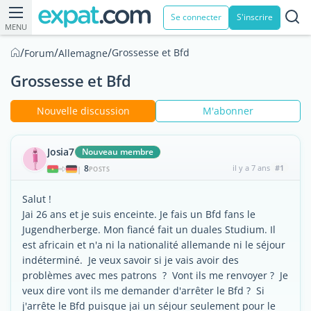
Se connecter
S'inscrire
MENU
/
/
/
Grossesse et Bfd
Forum
Allemagne
Grossesse et Bfd
Nouvelle discussion
M'abonner
Josia7
Nouveau membre
8
il y a 7 ans
#1
|
POSTS
Salut !
Jai 26 ans et je suis enceinte. Je fais un Bfd fans le
Jugendherberge. Mon fiancé fait un duales Studium. Il
est africain et n'a ni la nationalité allemande ni le séjour
indéterminé. Je veux savoir si je vais avoir des
problèmes avec mes patrons ? Vont ils me renvoyer ? Je
veux dire vont ils me demander d'arrêter le Bfd ? Si
j'arrête le Bfd puisque jai un séjour seulement pour le