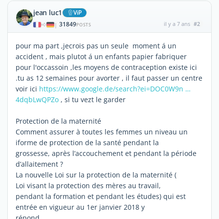
jean luc1
ViP
31849
il y a 7 ans
#2
|
POSTS
pour ma part ,jecrois pas un seule moment á un
accident , mais plutot á un enfants papier fabriquer
pour l'occassoin ,les moyens de contraception existe ici
.tu as 12 semaines pour avorter , il faut passer un centre
voir ici
https://www.google.de/search?ei=DOC0W9n …
4dqbLwQPZo
, si tu vezt le garder
Protection de la maternité
Comment assurer à toutes les femmes un niveau un
iforme de protection de la santé pendant la
grossesse, après l’accouchement et pendant la période
d’allaitement ?
La nouvelle Loi sur la protection de la maternité (
Loi visant la protection des mères au travail,
pendant la formation et pendant les études) qui est
entrée en vigueur au 1er janvier 2018 y
répond.