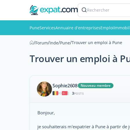
Rechercher
Pune
Services
Annuaire d'entreprises
Emploi
Immobil
/
/
/
/
Trouver un emploi à Pune
Forum
Inde
Pune
Trouver un emploi à P
Sophie2608
Nouveau membre
3
|
POSTS
Bonjour,
je souhaiterais m'expatrier à Pune à partir de