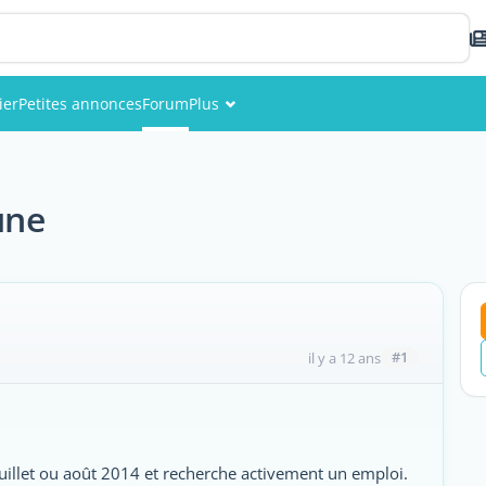
ier
Petites annonces
Forum
Plus
Événements
Membres
une
Photos
#1
il y a 12 ans
 juillet ou août 2014 et recherche activement un emploi.