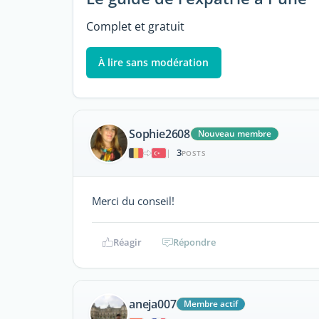
Complet et gratuit
À lire sans modération
Sophie2608
Nouveau membre
3
|
POSTS
Merci du conseil!
Réagir
Répondre
aneja007
Membre actif