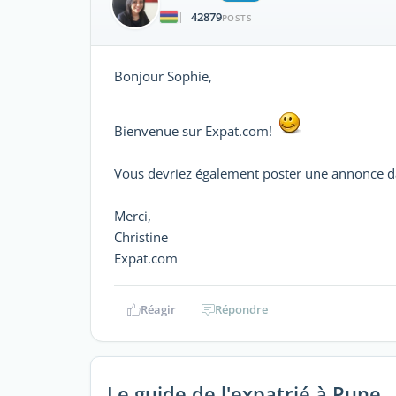
42879
|
POSTS
Bonjour Sophie,
Bienvenue sur Expat.com!
Vous devriez également poster une annonce d
Merci,
Christine
Expat.com
Réagir
Répondre
Le guide de l'expatrié à Pune