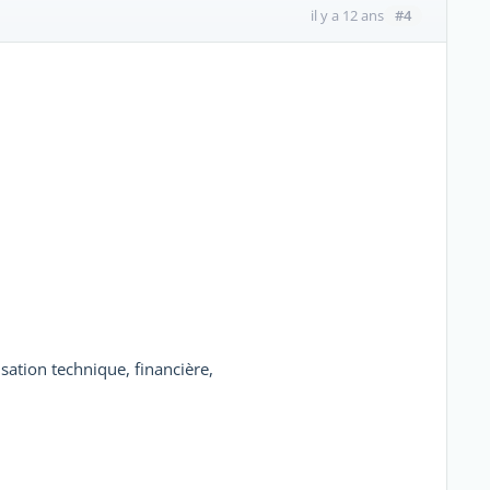
#4
il y a 12 ans
sation technique, financière,