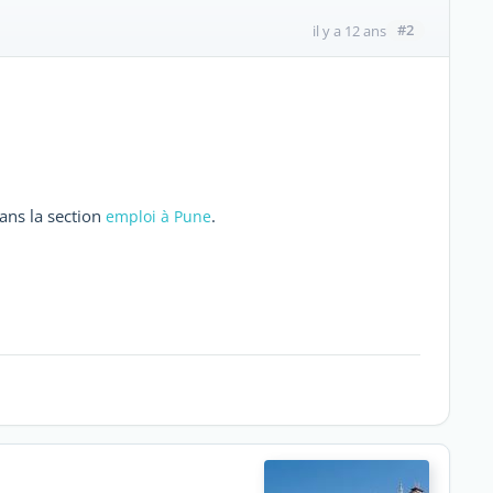
#2
il y a 12 ans
ans la section
.
emploi à Pune