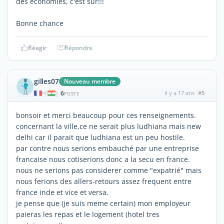
des économies, c'est sur!!!
Bonne chance
Réagir
Répondre
gilles07
Nouveau membre
6
il y a 17 ans
#5
|
POSTS
bonsoir et merci beaucoup pour ces renseignements.
concernant la ville,ce ne serait plus ludhiana mais new
delhi car il parait que ludhiana est un peu hostile.
par contre nous serions embauché par une entreprise
francaise nous cotiserions donc a la secu en france.
nous ne serions pas considerer comme "expatrié" mais
nous ferions des allers-retours assez frequent entre
france inde et vice et versa.
je pense que (je suis meme certain) mon employeur
paieras les repas et le logement (hotel tres