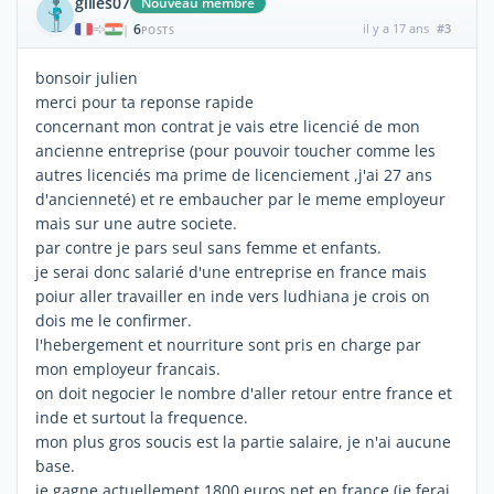
gilles07
Nouveau membre
6
il y a 17 ans
#3
|
POSTS
bonsoir julien
merci pour ta reponse rapide
concernant mon contrat je vais etre licencié de mon
ancienne entreprise (pour pouvoir toucher comme les
autres licenciés ma prime de licenciement ,j'ai 27 ans
d'ancienneté) et re embaucher par le meme employeur
mais sur une autre societe.
par contre je pars seul sans femme et enfants.
je serai donc salarié d'une entreprise en france mais
poiur aller travailler en inde vers ludhiana je crois on
dois me le confirmer.
l'hebergement et nourriture sont pris en charge par
mon employeur francais.
on doit negocier le nombre d'aller retour entre france et
inde et surtout la frequence.
mon plus gros soucis est la partie salaire, je n'ai aucune
base.
je gagne actuellement 1800 euros net en france (je ferai