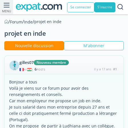
Se connecter
S'inscrire
MENU
/
/
/
projet en inde
Forum
Inde
projet en inde
Nouvelle discussion
M'abonner
gilles07
Nouveau membre
6
il y a 17 ans
#1
|
POSTS
Bonjour a tous
Voilà je viens sur ce forum pour avoir des
renseignements et conseils.
Car mon employeur me propose un job en inde.
Je suis salarié dans mon entreprise depuis 27 ans et
celle ci doit pratiquement fermé (production a létranger
(Portugal).
On me propose de partir à Ludhiana avec un collègue.