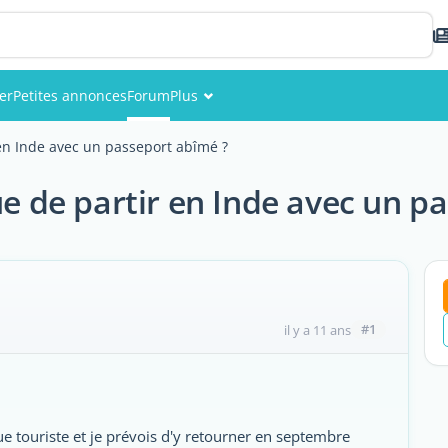
er
Petites annonces
Forum
Plus
Événements
 en Inde avec un passeport abîmé ?
Membres
ue de partir en Inde avec un p
Photos
#1
il y a 11 ans
que touriste et je prévois d'y retourner en septembre