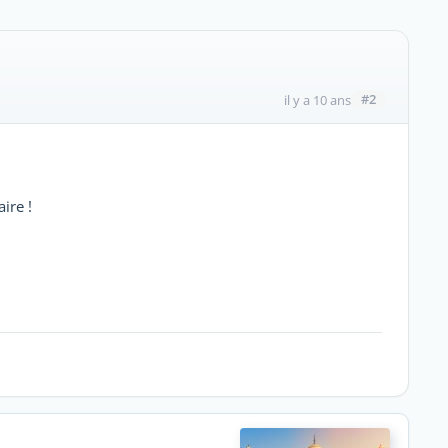
#2
il y a 10 ans
ire !