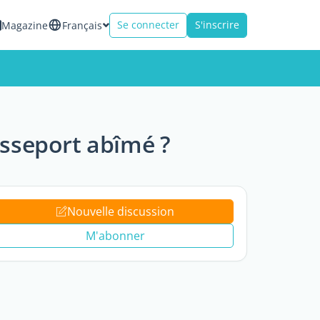
Se connecter
S'inscrire
Magazine
Français
asseport abîmé ?
Nouvelle discussion
M'abonner