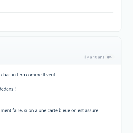
#4
il y a 10 ans
s chacun fera comme il veut !
-dedans !
t faire, si on a une carte bleue on est assuré !