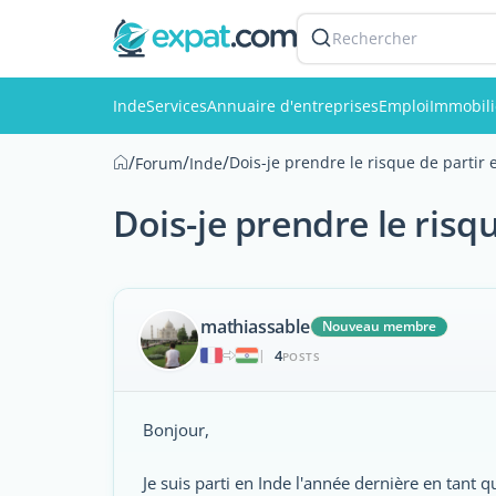
Rechercher
Inde
Services
Annuaire d'entreprises
Emploi
Immobili
/
/
/
Dois-je prendre le risque de partir
Forum
Inde
Dois-je prendre le risq
mathiassable
Nouveau membre
4
|
POSTS
Bonjour,
Je suis parti en Inde l'année dernière en tant 