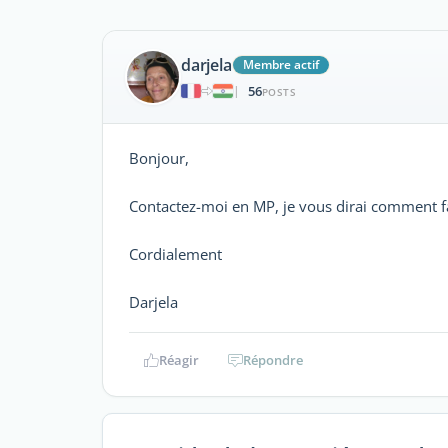
darjela
Membre actif
56
|
POSTS
Bonjour,
Contactez-moi en MP, je vous dirai comment fa
Cordialement
Darjela
Réagir
Répondre