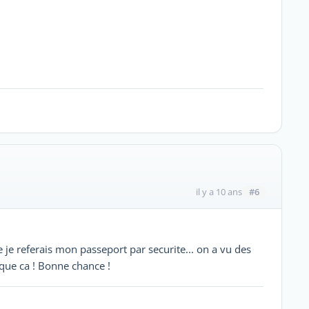
#6
il y a 10 ans
e je referais mon passeport par securite... on a vu des
 que ca ! Bonne chance !