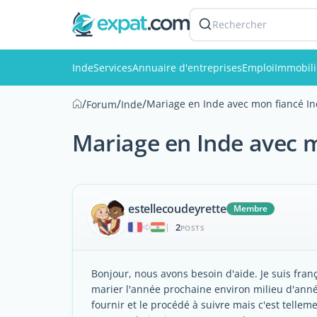
Rechercher
Inde
Services
Annuaire d'entreprises
Emploi
Immobili
/
/
/
Mariage en Inde avec mon fiancé In
Forum
Inde
Mariage en Inde avec m
estellecoudeyrette
Membre
2
|
POSTS
Bonjour, nous avons besoin d'aide. Je suis fra
marier l'année prochaine environ milieu d'ann
fournir et le procédé à suivre mais c'est telle