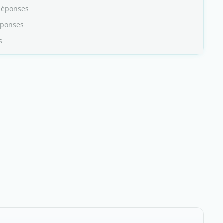
Réponses
éponses
s