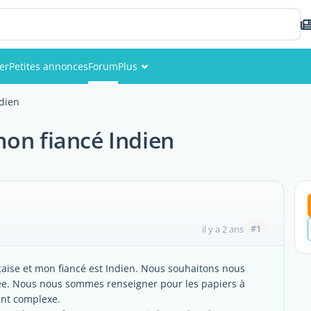
er
Petites annonces
Forum
Plus
Événements
dien
Membres
on fiancé Indien
Photos
#1
il y a 2 ans
nçaise et mon fiancé est Indien. Nous souhaitons nous
ée. Nous nous sommes renseigner pour les papiers à
ment complexe.