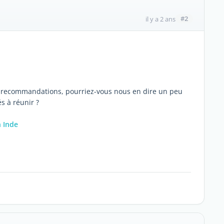
#2
il y a 2 ans
 recommandations, pourriez-vous nous en dire un peu
s à réunir ?
n Inde