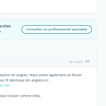
arches
Consultez un professionnel spécialisé
?
#4
il y a 2 ans
question en anglais. Nous avons également un forum
 fil identique (en anglais) ici :
id=160
 peux trouver comme infos.