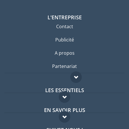
L'ENTREPRISE
Contact
Publicité
A propos
Partenariat
LES ESSENTIELS
Forum expatriés
EN SAVOIR PLUS
Guides pays
FAQ
Offres d'emploi