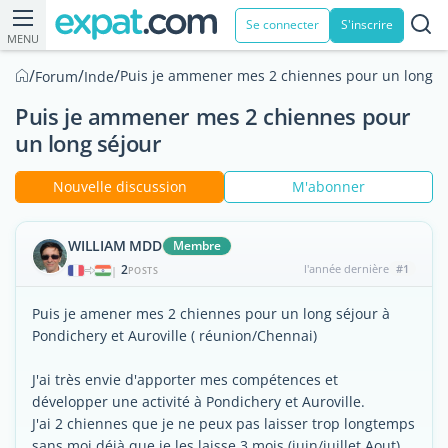
Se connecter
S'inscrire
MENU
/
/
/
Puis je ammener mes 2 chiennes pour un long s
Forum
Inde
Puis je ammener mes 2 chiennes pour
un long séjour
Nouvelle discussion
M'abonner
WILLIAM MDD
Membre
2
l'année dernière
#1
|
POSTS
Puis je amener mes 2 chiennes pour un long séjour à
Pondichery et Auroville ( réunion/Chennai)
J'ai très envie d'apporter mes compétences et
développer une activité à Pondichery et Auroville.
J'ai 2 chiennes que je ne peux pas laisser trop longtemps
sans moi déjà que je les laisse 3 mois (juin/juillet Aout),