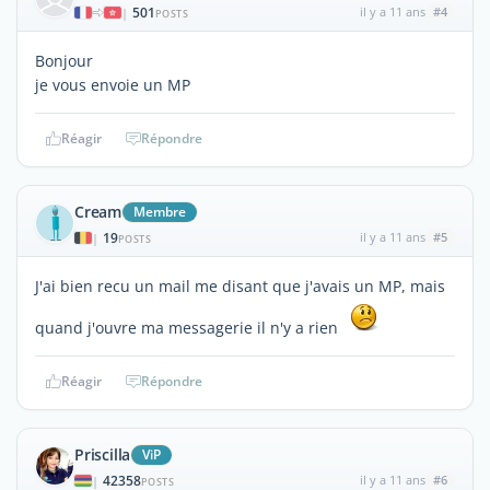
501
il y a 11 ans
#4
|
POSTS
Bonjour
je vous envoie un MP
Réagir
Répondre
Cream
Membre
19
il y a 11 ans
#5
|
POSTS
J'ai bien recu un mail me disant que j'avais un MP, mais
quand j'ouvre ma messagerie il n'y a rien
Réagir
Répondre
Priscilla
ViP
42358
il y a 11 ans
#6
|
POSTS