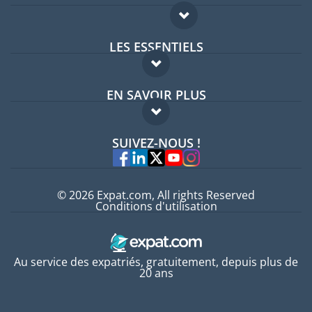
LES ESSENTIELS
Forum expatriés
EN SAVOIR PLUS
Guides pays
FAQ
Offres d'emploi
SUIVEZ-NOUS !
Experts
© 2026 Expat.com, All rights Reserved
Conditions d'utilisation
Au service des expatriés, gratuitement, depuis plus de
20 ans