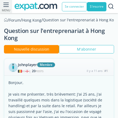
Se connecter
S'inscrire
MENU
/
/
/
Question sur l'entreprenariat à Hong Kon
Forum
Hong Kong
Question sur l'entreprenariat à Hong
Kong
Nouvelle discussion
M'abonner
Johnplayer
Membre
20
il y a 11 ans
#1
|
POSTS
Bonjour,
Je vais me présenter, très brièvement: J'ai 25 ans, j'ai
travaillé quelques mois dans la logistique (société de
handling) et par la suite dans le retail. Par ailleurs je
suis passionné par l'asie, j'ai eu l'occasion de voyagé
plusieurs fois au Vietnam en immersion, pays que je