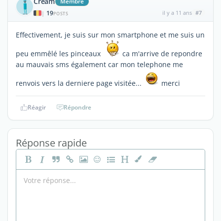
Cream
Membre
19
il y a 11 ans
#7
|
POSTS
Effectivement, je suis sur mon smartphone et me suis un
peu emmêlé les pinceaux
ca m'arrive de repondre
au mauvais sms également car mon telephone me
renvois vers la derniere page visitée...
merci
Réagir
Répondre
Réponse rapide