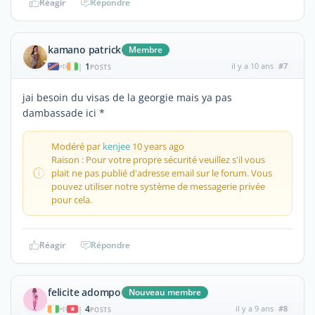
Réagir
Répondre
kamano patrick
Membre
1
il y a 10 ans
#7
|
POSTS
jai besoin du visas de la georgie mais ya pas
dambassade ici *
Modéré par
kenjee
10 years ago
Raison : Pour votre propre sécurité veuillez s'il vous
plait ne pas publié d'adresse email sur le forum. Vous
pouvez utiliser notre système de messagerie privée
pour cela.
Réagir
Répondre
felicite adompo
Nouveau membre
4
il y a 9 ans
#8
|
POSTS