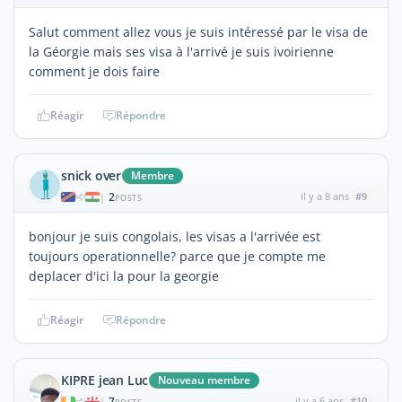
Salut comment allez vous je suis intéressé par le visa de
la Géorgie mais ses visa à l'arrivé je suis ivoirienne
comment je dois faire
Réagir
Répondre
snick over
Membre
2
il y a 8 ans
#9
|
POSTS
bonjour je suis congolais, les visas a l'arrivée est
toujours operationnelle? parce que je compte me
deplacer d'ici la pour la georgie
Réagir
Répondre
KIPRE jean Luc
Nouveau membre
7
il y a 6 ans
#10
|