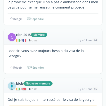
le problème c'est que il n’y a pas d'ambassade dans mon
pays ce pour je me renseigne comment procédé
Réagir
Répondre
ciani2015
Membre
C
2
il y a 11 ans
#4
|
POSTS
Bonsoir, vous avez toujours besoin du visa de la
Georgie?
Réagir
Répondre
biob
Nouveau membre
4
il y a 10 ans
#5
|
POSTS
Oui je suis toujours interressé par le visa de la georgie