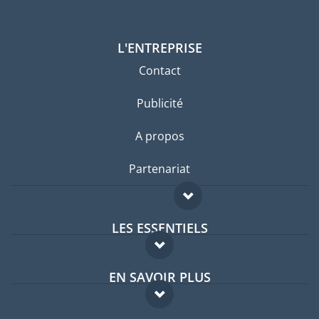
L'ENTREPRISE
Contact
Publicité
A propos
Partenariat
LES ESSENTIELS
Forum expatriés
EN SAVOIR PLUS
Guides pays
FAQ
Offres d'emploi