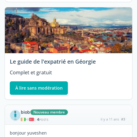
Le guide de l'expatrié en Géorgie
Complet et gratuit
À lire sans modération
biob
Nouveau membre
4
il y a 11 ans
#3
|
POSTS
bonjour yuveshen