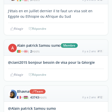
POSTS
J'étais en en juillet dernier il te faut un visa soit en
Egypte ou Ethiopie ou Afrique du Sud
Réagir
Répondre
Alain patrick Samou sumo
Membre
A
2
il y a 2 ans
#11
|
POSTS
@ciani2015 bonjour besoin de visa pour la Géorgie
Réagir
Répondre
Bhavna
Team
43743
il y a 2 ans
#12
|
POSTS
@Alain patrick Samou sumo