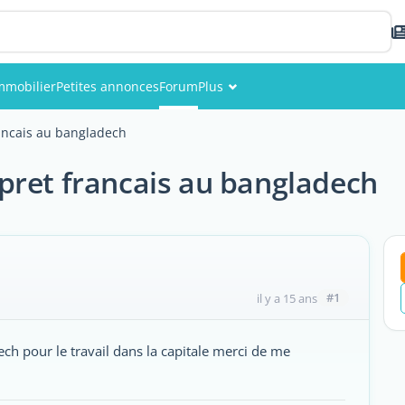
mmobilier
Petites annonces
Forum
Plus
Événements
rancais au bangladech
Membres
rpret francais au bangladech
Photos
#1
il y a 15 ans
ch pour le travail dans la capitale merci de me