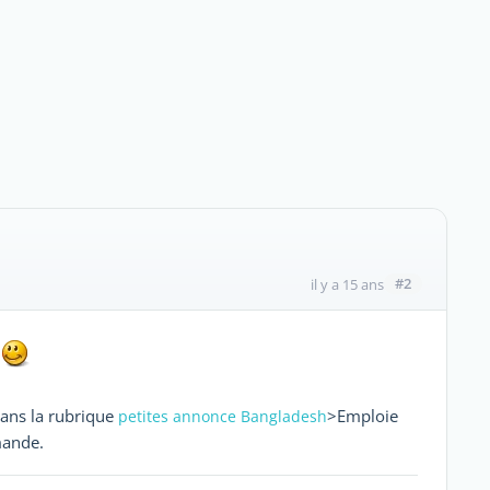
#2
il y a 15 ans
dans la rubrique
>Emploie
petites annonce Bangladesh
mande.