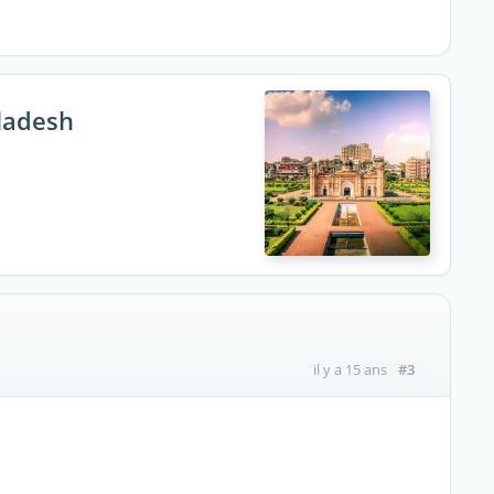
gladesh
#3
il y a 15 ans