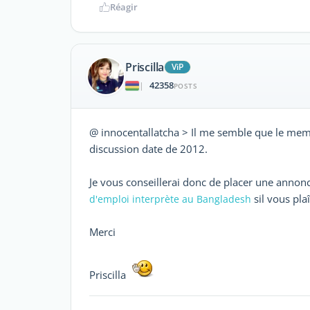
Réagir
Priscilla
ViP
42358
|
POSTS
@ innocentallatcha > Il me semble que le mem
discussion date de 2012.
Je vous conseillerai donc de placer une anno
sil vous plaî
d'emploi interprète au Bangladesh
Merci
Priscilla