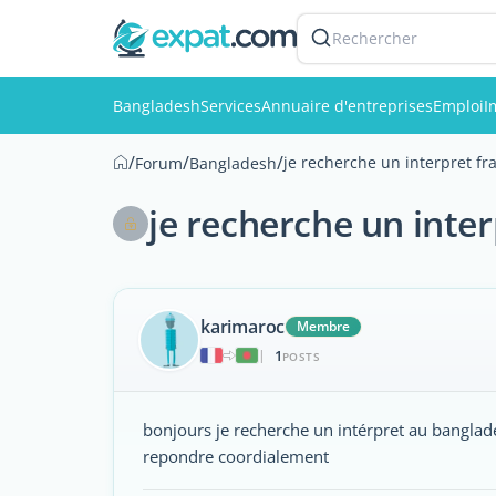
Rechercher
Bangladesh
Services
Annuaire d'entreprises
Emploi
I
/
/
/
je recherche un interpret f
Forum
Bangladesh
je recherche un inte
karimaroc
Membre
1
|
POSTS
bonjours je recherche un intérpret au banglade
repondre coordialement