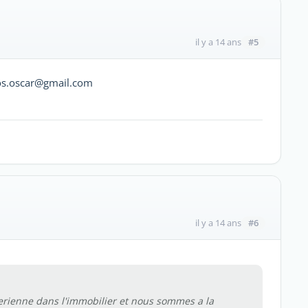
#5
il y a 14 ans
ios.oscar@gmail.com
#6
il y a 14 ans
rienne dans l'immobilier et nous sommes a la