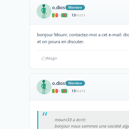
o.dios
Membre
13
|
POSTS
bonjour Mouni. contactez-moi a cet e-mail: d
et on poura en discuter.
Réagir
o.dios
Membre
13
|
POSTS
mouni33 a écrit:
bonjour nous sommes une société alge