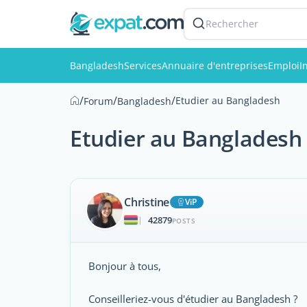
Rechercher
Bangladesh
Services
Annuaire d'entreprises
Emploi
I
/
/
/
Etudier au Bangladesh
Forum
Bangladesh
Etudier au Bangladesh
Christine
ViP
42879
|
POSTS
Bonjour à tous,
Conseilleriez-vous d'étudier au Bangladesh ?