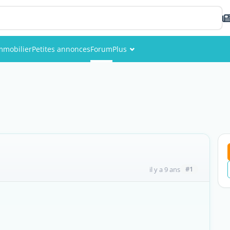
mmobilier
Petites annonces
Forum
Plus
Événements
Membres
Photos
#1
il y a 9 ans