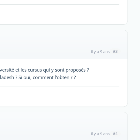
#3
il y a 9 ans
rsité et les cursus qui y sont proposés ?
ladesh ? Si oui, comment l'obtenir ?
#4
il y a 9 ans