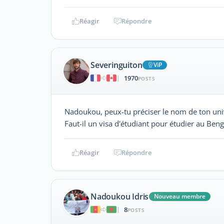
Réagir
Répondre
Severinguiton
ViP
1970
|
POSTS
Nadoukou, peux-tu préciser le nom de ton unive
Faut-il un visa d'étudiant pour étudier au Beng
Réagir
Répondre
Nadoukou Idris
Nouveau membre
8
|
POSTS