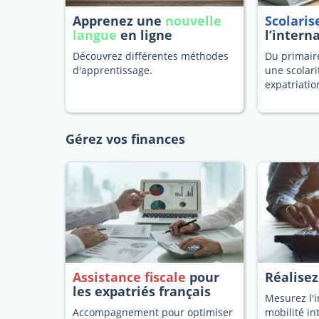
Apprenez une
nouvelle
Scolaris
langue
en ligne
l’intern
Découvrez différentes méthodes
Du primaire
d'apprentissage.
une scolari
expatriatio
Gérez vos finances
Assistance fiscale
pour
Réalise
les expatriés français
Mesurez l'i
Accompagnement pour optimiser
mobilité in