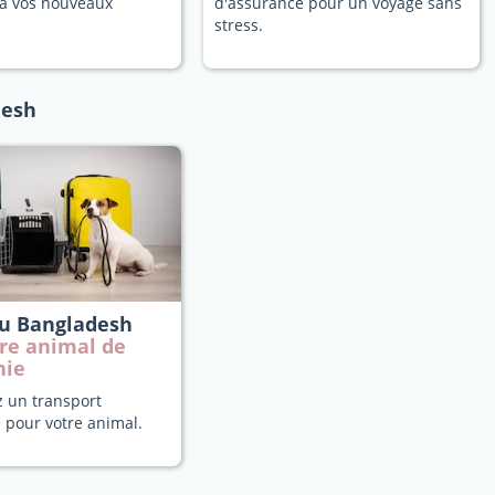
a vos nouveaux
d'assurance pour un voyage sans
stress.
desh
au Bangladesh
re animal de
nie
z un transport
 pour votre animal.