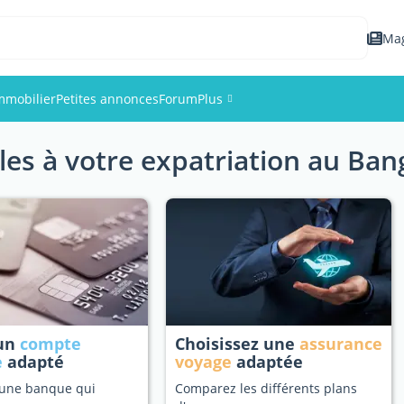
Ma
mmobilier
Petites annonces
Forum
Plus
les à votre expatriation au Ba
Événements
Membres
Photos
 un
compte
Choisissez une
assurance
e
adapté
voyage
adaptée
 une banque qui
Comparez les différents plans