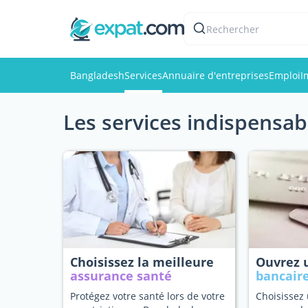
Rechercher
Bangladesh
Services
Annuaire d'entreprises
Emploi
I
Les services indispensab
Choisissez la meilleure
Ouvrez
assurance santé
bancair
Protégez votre santé lors de votre
Choisissez