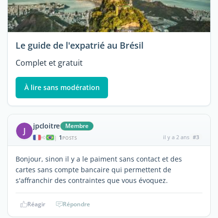
Le guide de l'expatrié au Brésil
Complet et gratuit
À lire sans modération
jpcloitre
Membre
J
1
il y a 2 ans
#3
|
POSTS
Bonjour, sinon il y a le paiment sans contact et des
cartes sans compte bancaire qui permettent de
s'affranchir des contraintes que vous évoquez.
Réagir
Répondre