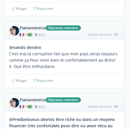
Réagir
Répondre
Flaviamoreira
Nouveau membre
5
l'année dernière
#7
|
POSTS
@nando dendro
C’est vrai,la corruption fait que mon pays seras toujours
comme ça.Pour vivre bien et confortablement au Brésil
il faut être milhardaire.
Réagir
Répondre
Flaviamoreira
Nouveau membre
5
l'année dernière
#8
|
POSTS
@Fredbelovous devriez être riche ou dans un moyens
financier très confortable pour dire ou avoir vécu au