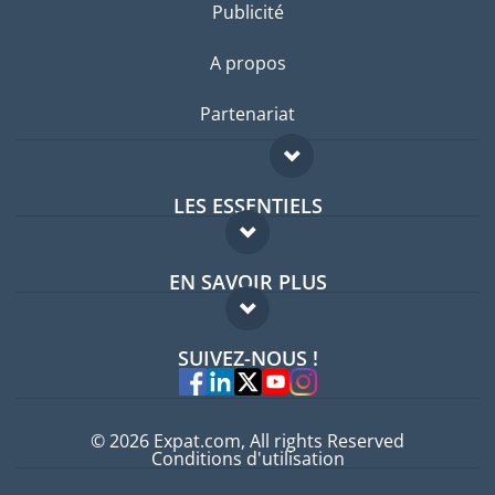
Publicité
A propos
Partenariat
LES ESSENTIELS
Forum expatriés
EN SAVOIR PLUS
Guides pays
FAQ
Offres d'emploi
SUIVEZ-NOUS !
Experts
© 2026 Expat.com, All rights Reserved
Conditions d'utilisation