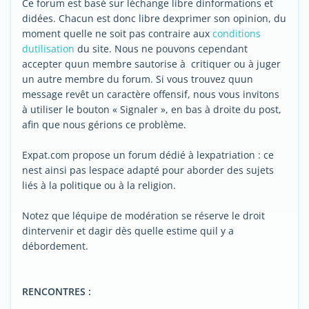
Ce forum est basé sur léchange libre dinformations et
didées. Chacun est donc libre dexprimer son opinion, du
moment quelle ne soit pas contraire aux
conditions
dutilisation
du site. Nous ne pouvons cependant
accepter quun membre sautorise à critiquer ou à juger
un autre membre du forum. Si vous trouvez quun
message revêt un caractère offensif, nous vous invitons
à utiliser le bouton « Signaler », en bas à droite du post,
afin que nous gérions ce problème.
Expat.com propose un forum dédié à lexpatriation : ce
nest ainsi pas lespace adapté pour aborder des sujets
liés à la politique ou à la religion.
Notez que léquipe de modération se réserve le droit
dintervenir et dagir dès quelle estime quil y a
débordement.
RENCONTRES :