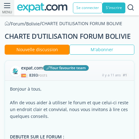
Se connecter
S'inscrire
MENU
/
/
/
CHARTE DUTILISATION FORUM BOLIVIE
Forum
Bolivie
CHARTE D’UTILISATION FORUM BOLIVIE
Nouvelle discussion
M'abonner
expat.com
Your favourite team
8393
il y a 11 ans
#1
|
POSTS
Bonjour à tous,
Afin de vous aider à utiliser le forum et que celui-ci reste
un endroit clair et convivial, nous vous invitons à lire ces
quelques conseils.
DEBUTER SUR LE FORUM :