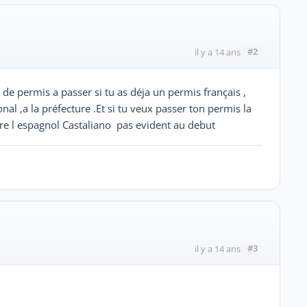
#2
il y a 14 ans
as de permis a passer si tu as déja un permis français ,
al ,a la préfecture .Et si tu veux passer ton permis la
ndre l espagnol Castaliano pas evident au debut
#3
il y a 14 ans