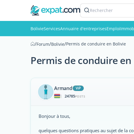
Rechercher
Bolivie
Services
Annuaire d'entreprises
Emploi
Immobi
/
/
/
Permis de conduire en Bolivie
Forum
Bolivie
Permis de conduire en 
Armand
ViP
24785
|
POSTS
Bonjour à tous,
quelques questions pratiques au sujet de la co