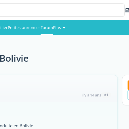
lier
Petites annonces
Forum
Plus
Événements
Membres
Bolivie
Photos
#1
il y a 14 ans
nduite en Bolivie.