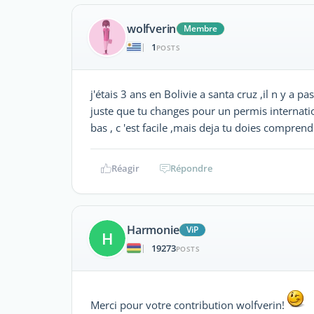
wolfverin
Membre
1
|
POSTS
j'étais 3 ans en Bolivie a santa cruz ,il n y a p
juste que tu changes pour un permis internation
bas , c 'est facile ,mais deja tu doies compre
Réagir
Répondre
Harmonie
ViP
H
19273
|
POSTS
Merci pour votre contribution wolfverin!