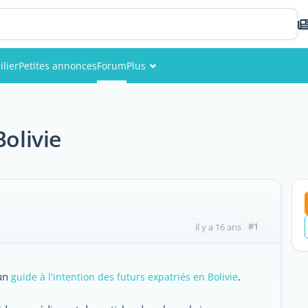
lier
Petites annonces
Forum
Plus
Événements
Membres
Bolivie
Photos
#1
il y a 16 ans
 un
.
guide à l'intention des futurs expatriés en Bolivie