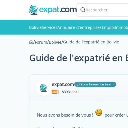
Rechercher
Bolivie
Services
Annuaire d'entreprises
Emploi
Immobi
/
/
/
Guide de l'expatrié en Bolivie
Forum
Bolivie
Guide de l'expatrié en 
expat.com
Your favourite team
8393
|
POSTS
Nous avons besoin de vous !
pour créer