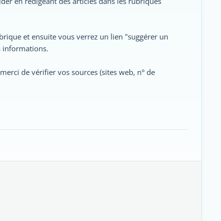
der en rédigeant des articles dans les rubriques
 rubrique et ensuite vous verrez un lien "suggérer un
s informations.
rci de vérifier vos sources (sites web, n° de