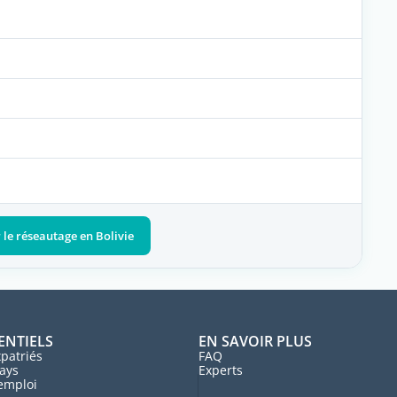
r le réseautage en Bolivie
ENTIELS
EN SAVOIR PLUS
patriés
FAQ
ays
Experts
'emploi