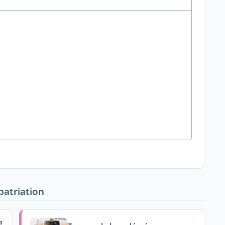
patriation
e