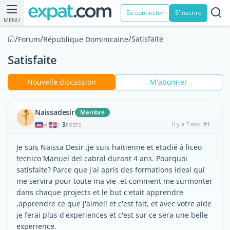
Se connecter
S'inscrire
MENU
/
/
/
Satisfaite
Forum
République Dominicaine
Satisfaite
Nouvelle discussion
M'abonner
Naissadesir
Membre
3
il y a 7 ans
#1
|
POSTS
Je suis Naissa Desir ,je suis haitienne et etudié à liceo
tecnico Manuel del cabral durant 4 ans. Pourquoi
satisfaite? Parce que j'ai apris des formations ideal qui
me servira pour toute ma vie ,et comment me surmonter
dans chaque projects et le but c'etait apprendre
,apprendre ce que j'aime!! et c'est fait, et avec votre aide
je ferai plus d'experiences et c'est sur ce sera une belle
experience.