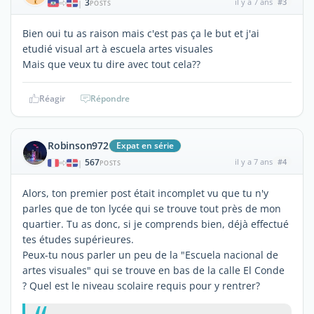
3
il y a 7 ans
#3
|
POSTS
Bien oui tu as raison mais c'est pas ça le but et j'ai
etudié visual art à escuela artes visuales
Mais que veux tu dire avec tout cela??
Réagir
Répondre
Robinson972
Expat en série
567
il y a 7 ans
#4
|
POSTS
Alors, ton premier post était incomplet vu que tu n'y
parles que de ton lycée qui se trouve tout près de mon
quartier. Tu as donc, si je comprends bien, déjà effectué
tes études supérieures.
Peux-tu nous parler un peu de la "Escuela nacional de
artes visuales" qui se trouve en bas de la calle El Conde
? Quel est le niveau scolaire requis pour y rentrer?