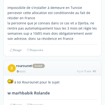
impossibile de s'installer à demeure en Tunisie
percevoir cette allocation est conditionnée au fait de
résider en France
la personne que je connais dans ce cas vit a Djerba, ne
rentre pas automatiquement tous les 3 mois (et règle les
semaines sup a 10dt!) mais dois obligatoirement avoir
son adresse, donc sa résidence en France
Réagir
Répondre
rourounet
Invité
R
0
il y a 15 ans
#5
POSTS
à toi Rourounet pour le sujet
w marhbabik Rolande
Réagir
Répondre