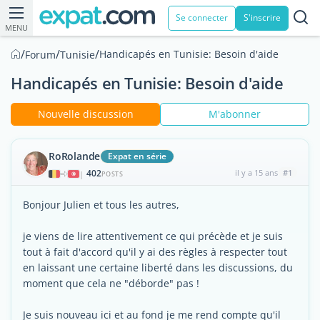
Se connecter
S'inscrire
MENU
/
/
/
Handicapés en Tunisie: Besoin d'aide
Forum
Tunisie
Handicapés en Tunisie: Besoin d'aide
Nouvelle discussion
M'abonner
RoRolande
Expat en série
402
il y a 15 ans
#1
|
POSTS
Bonjour Julien et tous les autres,
je viens de lire attentivement ce qui précède et je suis
tout à fait d'accord qu'il y ai des règles à respecter tout
en laissant une certaine liberté dans les discussions, du
moment que cela ne "déborde" pas !
Je suis nouveau ici et au fond je me rend compte qu'il