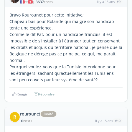
3637
il y a 15 ans
#9
|
POSTS
Bravo Rourounet pour cette initiative;
Chapeau bas pour Rolande qui malgré son handicap
tente une expérience.
Comme le dit Pat, pour un handicapé francais, il est
impossible de s'installer à l'étranger tout en conservant
les droits et acquis du territoire national. je pense que la
Belgique ne déroge pas ce principe, ce qui, me parait
normal.
Pourquoi voulez_vous que la Tunisie intervienne pour
les étrangers, sachant qu'actuellement les Tunisiens
sont peu couvets par leur système de santé?
Réagir
Répondre
rourounet
Invité
R
0
il y a 15 ans
#10
POSTS