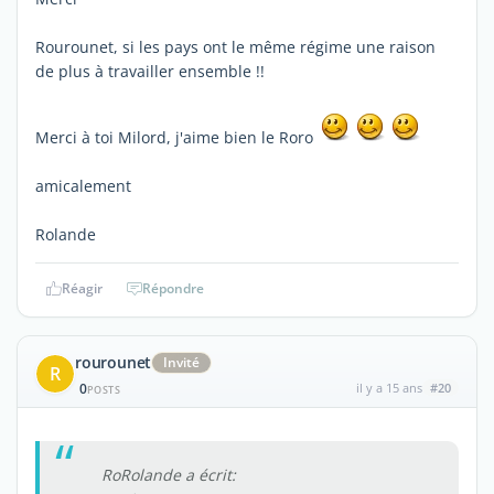
Rourounet, si les pays ont le même régime une raison
de plus à travailler ensemble !!
Merci à toi Milord, j'aime bien le Roro
amicalement
Rolande
Réagir
Répondre
rourounet
Invité
R
0
il y a 15 ans
#20
POSTS
RoRolande a écrit: