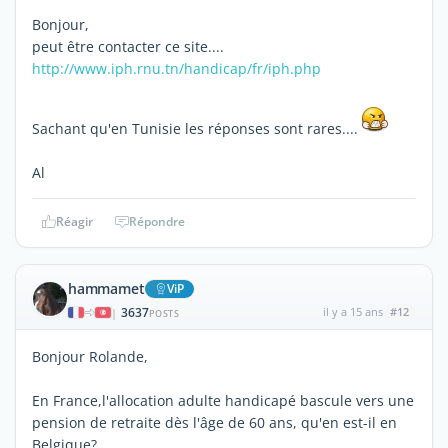
Bonjour,
peut être contacter ce site....
http://www.iph.rnu.tn/handicap/fr/iph.php
Sachant qu'en Tunisie les réponses sont rares....
Al
Réagir
Répondre
hammamet
ViP
3637
il y a 15 ans
#12
|
POSTS
Bonjour Rolande,
En France,l'allocation adulte handicapé bascule vers une
pension de retraite dès l'âge de 60 ans, qu'en est-il en
Belgique?