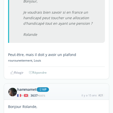
Bonjour,
Je voudrais bien savoir si en france un
handicapé peut toucher une allocation
d'handicapé tout en ayant une pension ?
Rolande
Peut-être, mais il doit y avoir un plafond
rourounettement, Louis
Réagir
Répondre
hammamet
ViP
3637
il y a 15 ans
#21
|
POSTS
Bonjour Rolande,