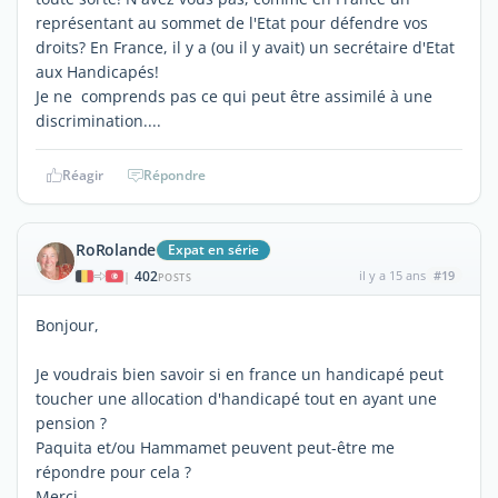
représentant au sommet de l'Etat pour défendre vos
droits? En France, il y a (ou il y avait) un secrétaire d'Etat
aux Handicapés!
Je ne comprends pas ce qui peut être assimilé à une
discrimination....
Réagir
Répondre
RoRolande
Expat en série
402
il y a 15 ans
#19
|
POSTS
Bonjour,
Je voudrais bien savoir si en france un handicapé peut
toucher une allocation d'handicapé tout en ayant une
pension ?
Paquita et/ou Hammamet peuvent peut-être me
répondre pour cela ?
Merci