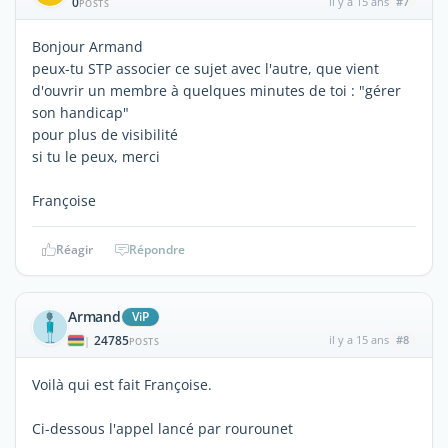
0
il y a 15 ans
#7
POSTS
Bonjour Armand
peux-tu STP associer ce sujet avec l'autre, que vient
d'ouvrir un membre à quelques minutes de toi : "gérer
son handicap"
pour plus de visibilité
si tu le peux, merci
Françoise
Réagir
Répondre
Armand
ViP
24785
il y a 15 ans
#8
|
POSTS
Voilà qui est fait Françoise.
Ci-dessous l'appel lancé par rourounet