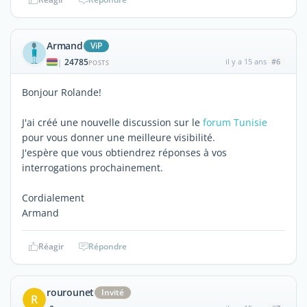
Armand
ViP
24785
il y a 15 ans
#6
|
POSTS
Bonjour Rolande!
J'ai créé une nouvelle discussion sur le
forum Tunisie
pour vous donner une meilleure visibilité.
J'espère que vous obtiendrez réponses à vos
interrogations prochainement.
Cordialement
Armand
Réagir
Répondre
rourounet
Invité
R