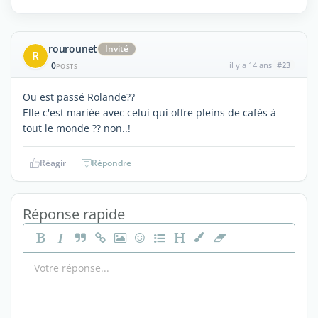
rourounet
Invité
R
0
il y a 14 ans
#23
POSTS
Ou est passé Rolande??
Elle c'est mariée avec celui qui offre pleins de cafés à
tout le monde ?? non..!
Réagir
Répondre
Réponse rapide