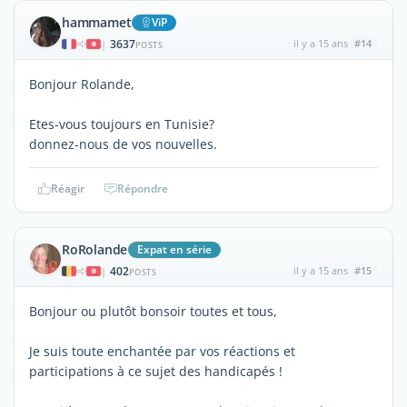
hammamet
ViP
3637
il y a 15 ans
#14
|
POSTS
Bonjour Rolande,
Etes-vous toujours en Tunisie?
donnez-nous de vos nouvelles.
Réagir
Répondre
RoRolande
Expat en série
402
il y a 15 ans
#15
|
POSTS
Bonjour ou plutôt bonsoir toutes et tous,
Je suis toute enchantée par vos réactions et
participations à ce sujet des handicapés !