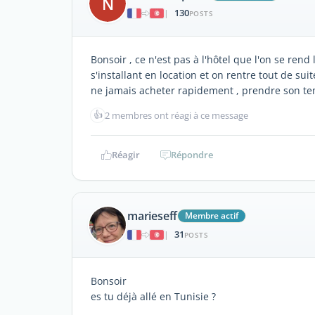
N
130
|
POSTS
Bonsoir , ce n'est pas à l'hôtel que l'on se ren
s'installant en location et on rentre tout de sui
ne jamais acheter rapidement , prendre son te
👍
2 membres ont réagi à ce message
Réagir
Répondre
marieseff
Membre actif
31
|
POSTS
Bonsoir
es tu déjà allé en Tunisie ?