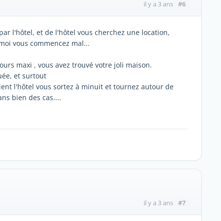
#6
il y a 3 ans
r l'hôtel, et de l'hôtel vous cherchez une location,
 moi vous commencez mal...
ours maxi , vous avez trouvé votre joli maison.
uée, et surtout
vient l'hôtel vous sortez à minuit et tournez autour de
ns bien des cas....
#7
il y a 3 ans