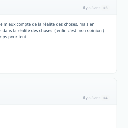
#3
il y a 3 ans
d le mieux compte de la réalité des choses, mais en
te dans la réalité des choses ( enfin c'est mon opinion )
mps pour tout.
#4
il y a 3 ans