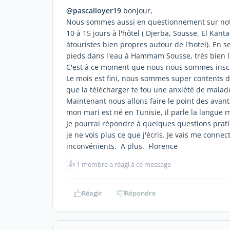
@pascalloyer19
bonjour,
Nous sommes aussi en questionnement sur notre
10 à 15 jours à l'hôtel ( Djerba, Sousse, El K
àtouristes bien propres autour de l'hotel). En s
pieds dans l'eau à Hammam Sousse, très bien 
C'est à ce moment que nous nous sommes inscri
Le mois est fini, nous sommes super contents d'ê
que la télécharger te fou une anxiété de malad
Maintenant nous allons faire le point des avant
mon mari est né en Tunisie, il parle la langue m
Je pourrai répondre à quelques questions prati
je ne vois plus ce que j'écris. Je vais me con
inconvénients. A plus. Florence
👍
1 membre a réagi à ce message
Réagir
Répondre