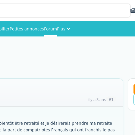
ilier
Petites annonces
Forum
Plus
Événements
Membres
Photos
#1
il y a 3 ans
bientôt être retraité et je désirerais prendre ma retraite
 la part de compatriotes Français qui ont franchis le pas