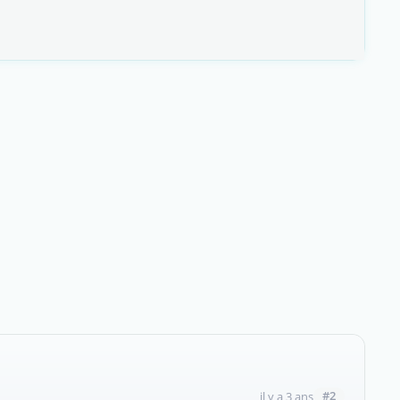
#2
il y a 3 ans