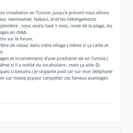
 installation en Tunisie. Jusqu'à présent nous allions
antaoui, Hammamet, Nabeul..bref les hébergements
eptembre , nous avons loué 1 mois, route de la plage, les
loges en rb&b.
ts sur le forum.
tre de retour dans notre village ( même si ça caille et
e)
ages et inconvénients d'une prochaine vie en Tunisie.(
ême si il a oublié du vocabulaire...mais ça aide 😉.
ques si besoins ( je stoppele post car sur mon téléphone
necter sur mionp pcpour compléter ces fameux avantages