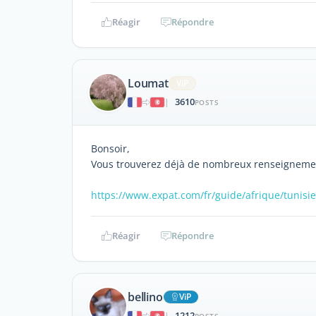
Réagir
Répondre
Loumat
ViP
3610
|
POSTS
Bonsoir,
Vous trouverez déjà de nombreux renseignements
https://www.expat.com/fr/guide/afrique/tunisie
Réagir
Répondre
bellino
ViP
1212
|