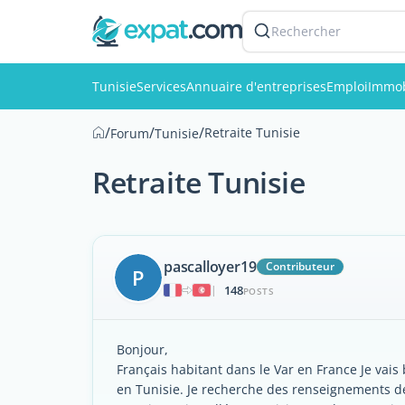
Rechercher
Tunisie
Services
Annuaire d'entreprises
Emploi
Immob
/
/
/
Retraite Tunisie
Forum
Tunisie
Retraite Tunisie
pascalloyer19
Contributeur
P
148
|
POSTS
Bonjour,
Français habitant dans le Var en France Je vais 
en Tunisie. Je recherche des renseignements de