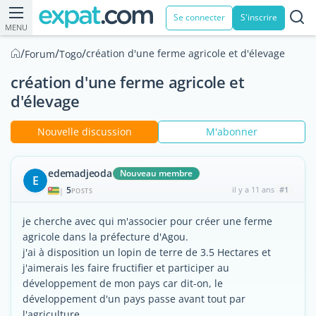
Se connecter
S'inscrire
MENU
/
/
/
création d'une ferme agricole et d'élevage
Forum
Togo
création d'une ferme agricole et
d'élevage
Nouvelle discussion
M'abonner
edemadjeoda
Nouveau membre
E
5
il y a 11 ans
#1
|
POSTS
je cherche avec qui m'associer pour créer une ferme
agricole dans la préfecture d'Agou.
j'ai à disposition un lopin de terre de 3.5 Hectares et
j'aimerais les faire fructifier et participer au
développement de mon pays car dit-on, le
développement d'un pays passe avant tout par
l'agriculture.