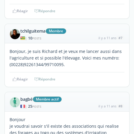
Réagir
Répondre
tchilguitema
Membre
10
il y a 11 ans
#7
|
POSTS
Bonjour, je suis Richard et je veux me lancer aussi dans
l'agriculture et si possible l'élevage. Voici mes numéro:
(00228)92261344/99710095.
Réagir
Répondre
bagbé
Membre actif
25
il y a 11 ans
#8
|
POSTS
Bonjour
je voudrai savoir s'il existe des associations qui realise
des forages au togo ou des systèmes d'irrigation