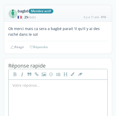
bagbé
Membre actif
25
il y a 11 ans
#10
|
POSTS
Ok merci mais ca sera a bagbé parait 'il qu'il y ai des
roché dans le sol
Réagir
Répondre
Réponse rapide