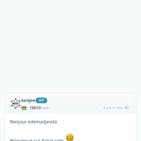
kenjee
ViP
19610
il y a 11 ans
#2
|
POSTS
Bonjour edemadjeoda
Bienvenue sur Expat.com