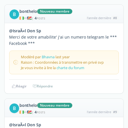
bonthelo
Nouveau membre
B
4
l'année dernière
#8
|
POSTS
@IsraÃ«l Don Sp
Merci de votre amabilite' j'ai un numero telegram le ***
Facebook ***
Modéré par
Bhavna
last year
Raison : Coordonnées à transmettre en privé svp
Je vous invite à lire la
charte du forum
Réagir
Répondre
bonthelo
Nouveau membre
B
4
l'année dernière
#9
|
POSTS
@IsraÃ«l Don Sp