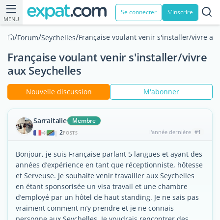
Se connecter
S'inscrire
MENU
/
/
/
Française voulant venir s'installer/vivre au
Forum
Seychelles
Française voulant venir s'installer/vivre
aux Seychelles
Nouvelle discussion
M'abonner
Sarraitalie
Membre
2
l'année dernière
#1
|
POSTS
Bonjour, je suis Française parlant 5 langues et ayant des
années d’expérience en tant que réceptionniste, hôtesse
et Serveuse. Je souhaite venir travailler aux Seychelles
en étant sponsorisée un visa travail et une chambre
d’employé par un hôtel de haut standing. Je ne sais pas
vraiment comment m’y prendre et je ne connais
personne aux Seychelles. Je voudrais rencontrer des