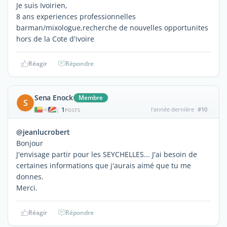
Je suis Ivoirien,
8 ans experiences professionnelles
barman/mixologue,recherche de nouvelles opportunites
hors de la Cote d'ivoire
Réagir
Répondre
Sena Enock
Membre
S
1
l'année dernière
#10
|
POSTS
@jeanlucrobert
Bonjour
J'envisage partir pour les SEYCHELLES... J'ai besoin de
certaines informations que j'aurais aimé que tu me
donnes.
Merci.
Réagir
Répondre