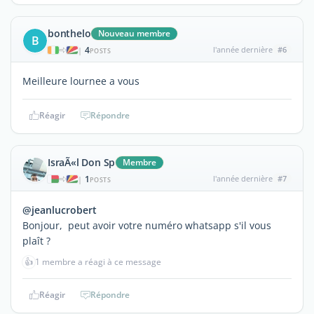
bonthelo
Nouveau membre
B
4
l'année dernière
#6
|
POSTS
Meilleure lournee a vous
Réagir
Répondre
IsraÃ«l Don Sp
Membre
1
l'année dernière
#7
|
POSTS
@jeanlucrobert
Bonjour, peut avoir votre numéro whatsapp s'il vous
plaît ?
👍
1 membre a réagi à ce message
Réagir
Répondre