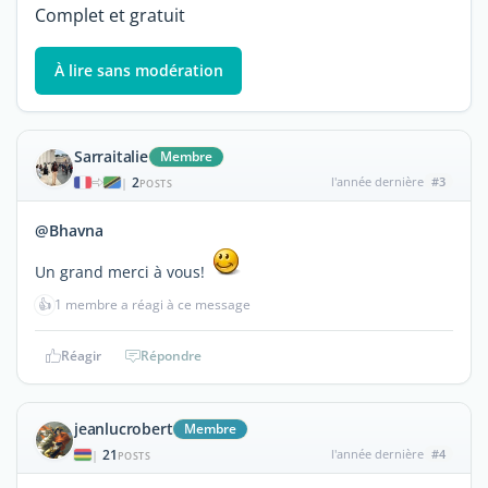
Complet et gratuit
À lire sans modération
Sarraitalie
Membre
2
l'année dernière
#3
|
POSTS
@Bhavna
Un grand merci à vous!
👍
1 membre a réagi à ce message
Réagir
Répondre
jeanlucrobert
Membre
21
l'année dernière
#4
|
POSTS