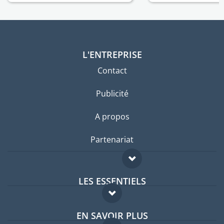
L'ENTREPRISE
Contact
Publicité
A propos
Partenariat
LES ESSENTIELS
Forum expatriés
EN SAVOIR PLUS
Guides pays