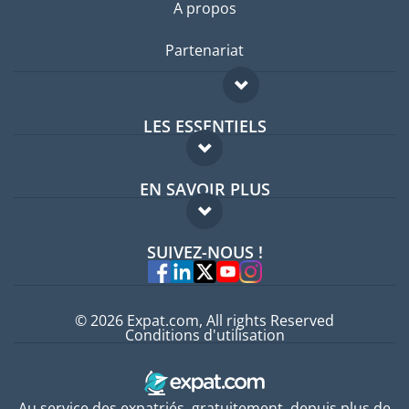
A propos
Partenariat
LES ESSENTIELS
Forum expatriés
EN SAVOIR PLUS
Guides pays
FAQ
Offres d'emploi
SUIVEZ-NOUS !
Experts
© 2026 Expat.com, All rights Reserved
Conditions d'utilisation
Au service des expatriés, gratuitement, depuis plus de