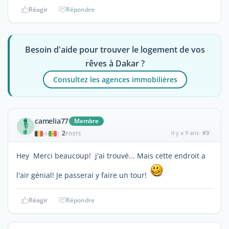
Réagir
Répondre
Besoin d'aide pour trouver le logement de vos
rêves à Dakar ?
Consultez les agences immobilières
camelia77
Membre
2
il y a 9 ans
#3
|
POSTS
Hey Merci beaucoup! j'ai trouvé... Mais cette endroit a
l'air génial! Je passerai y faire un tour!
Réagir
Répondre