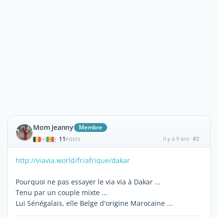
Mom Jeanny
Membre
11
il y a 9 ans
#2
|
POSTS
http://viavia.world/fr/afrique/dakar
Pourquoi ne pas essayer le via via à Dakar ...
Tenu par un couple mixte ...
Lui Sénégalais, elle Belge d'origine Marocaine ...