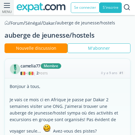
Se connecter
S'inscrire
MENU
/
/
/
/
auberge de jeunesse/hostels
Forum
Sénégal
Dakar
auberge de jeunesse/hostels
Nouvelle discussion
M'abonner
camelia77
Membre
2
il y a 9 ans
#1
|
POSTS
Bonjour à tous,
Je vais ce mois ci en Afrique je passe par Dakar 2
semaines visiter une ONG. J'aimerai trouver une
auberge de jeunesse/hostel sympa où des activités et
excursions en groupe sont organisés! Pas évident de
voyager seule...
Avez-vous des pistes?