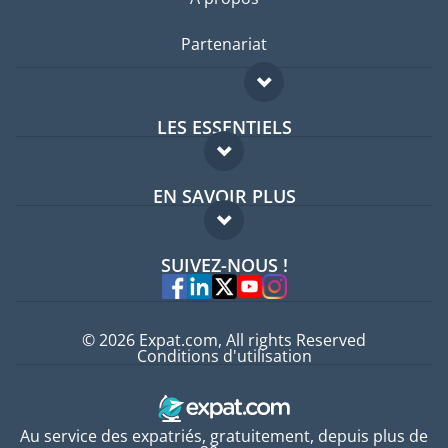
Partenariat
LES ESSENTIELS
Forum expatriés
EN SAVOIR PLUS
Guides pays
FAQ
Offres d'emploi
SUIVEZ-NOUS !
Experts
© 2026 Expat.com, All rights Reserved
Conditions d'utilisation
Au service des expatriés, gratuitement, depuis plus de