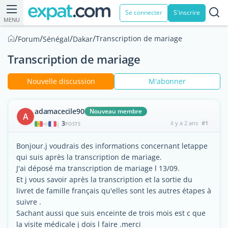
Se connecter
S'inscrire
MENU
/
/
/
/
Transcription de mariage
Forum
Sénégal
Dakar
Transcription de mariage
Nouvelle discussion
M'abonner
adamacecile90
Nouveau membre
A
3
il y a 2 ans
#1
|
POSTS
Bonjour.j voudrais des informations concernant letappe
qui suis après la transcription de mariage.
J'ai déposé ma transcription de mariage l 13/09.
Et j vous savoir après la transcription et la sortie du
livret de famille français qu'elles sont les autres étapes à
suivre .
Sachant aussi que suis enceinte de trois mois est c que
la visite médicale j dois l faire .merci