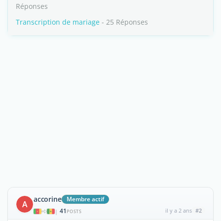
Réponses
Transcription de mariage
- 25 Réponses
accorine
Membre actif
A
41
il y a 2 ans
#2
|
POSTS