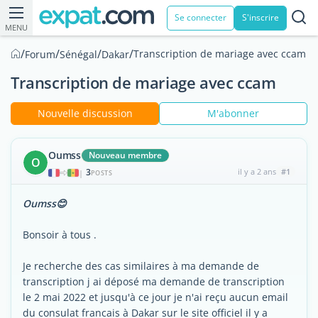
Se connecter
S'inscrire
MENU
/
/
/
/
Transcription de mariage avec ccam
Forum
Sénégal
Dakar
Transcription de mariage avec ccam
Nouvelle discussion
M'abonner
Oumss
Nouveau membre
O
3
il y a 2 ans
#1
|
POSTS
Oumss😊
Bonsoir à tous .
Je recherche des cas similaires à ma demande de
transcription j ai déposé ma demande de transcription
le 2 mai 2022 et jusqu'à ce jour je n'ai reçu aucun email
du consulat francais à Dakar sur le site officiel il y a