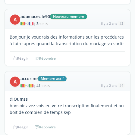
adamacecile90
Nouveau membre
A
3
il y a 2 ans
#3
|
POSTS
Bonjour je voudrais des informations sur les procédures
à faire après quand la transcription du mariage va sortir
Réagir
Répondre
accorine
Membre actif
A
41
il y a 2 ans
#4
|
POSTS
@Oumss
bonsoir avez vois eu votre transcription finalement et au
boit de combien de temps svp
Réagir
Répondre