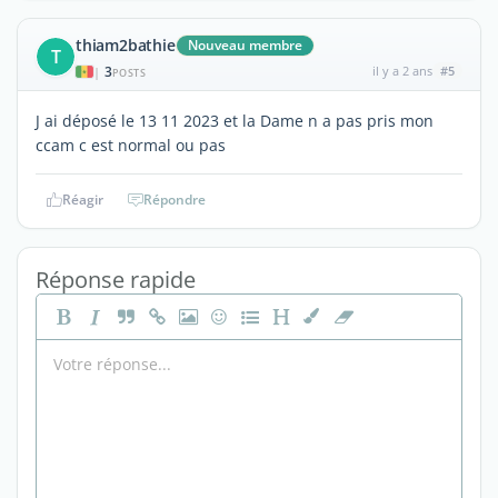
thiam2bathie
Nouveau membre
T
3
il y a 2 ans
#5
|
POSTS
J ai déposé le 13 11 2023 et la Dame n a pas pris mon
ccam c est normal ou pas
Réagir
Répondre
Réponse rapide