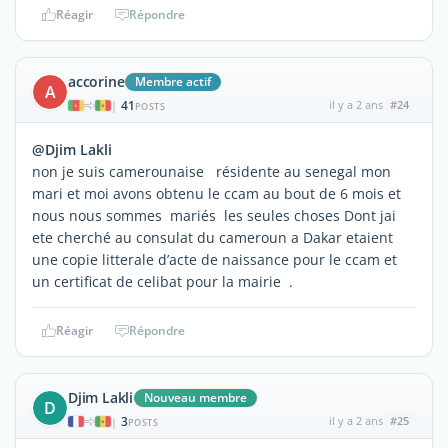
Réagir
Répondre
accorine
Membre actif
A
41
il y a 2 ans
#24
|
POSTS
@Djim Lakli
non je suis camerounaise résidente au senegal mon
mari et moi avons obtenu le ccam au bout de 6 mois et
nous nous sommes mariés les seules choses Dont jai
ete cherché au consulat du cameroun a Dakar etaient
une copie litterale d’acte de naissance pour le ccam et
un certificat de celibat pour la mairie .
Réagir
Répondre
Djim Lakli
Nouveau membre
D
3
il y a 2 ans
#25
|
POSTS