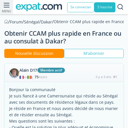
Se connecter
S'inscrire
MENU
/
/
/
/
Obtenir CCAM plus rapide en France o
Forum
Sénégal
Dakar
Obtenir CCAM plus rapide en France ou
au consulat à Dakar?
Nouvelle discussion
M'abonner
Alain D17
Membre actif
75
il y a 3 ans
#1
|
POSTS
Bonjour la communauté
Je suis fiancé à une Camerounaise qui réside au Sénégal
avec ses documents de résidence légaux dans ce pays.
Je réside en France et nous avons décidé de nous marier
et de résider ensuite au Sénégal.
Mes questions sont les suivantes :
- Quelle est la solution la plus adéquat et économique