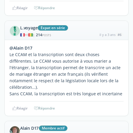
Réagir
Répondre
L.voyage
Expat en série
214
il y a 3 ans
#6
|
POSTS
@Alain D17
Le CCAM et la transcription sont deux choses
différentes. Le CCAM vous autorise à vous marier a
l'étranger, la transcription permet de transcrire un acte
de mariage étranger en acte français (ils vérifient
notamment le respect de la législation locale lors de la
célébration...).
Sans CCAM, la transcription est très longue et incertaine
Réagir
Répondre
Alain D17
Membre actif