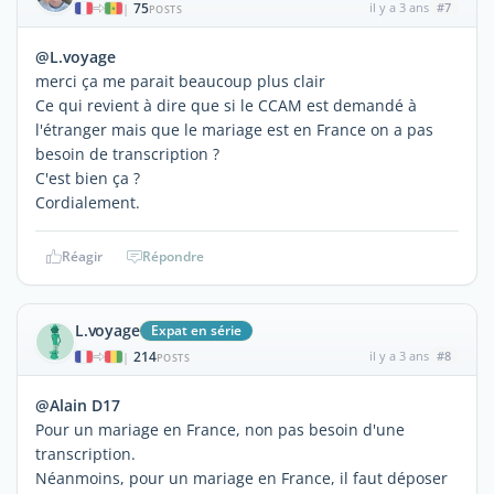
75
il y a 3 ans
#7
|
POSTS
@L.voyage
merci ça me parait beaucoup plus clair
Ce qui revient à dire que si le CCAM est demandé à
l'étranger mais que le mariage est en France on a pas
besoin de transcription ?
C'est bien ça ?
Cordialement.
Réagir
Répondre
L.voyage
Expat en série
214
il y a 3 ans
#8
|
POSTS
@Alain D17
Pour un mariage en France, non pas besoin d'une
transcription.
Néanmoins, pour un mariage en France, il faut déposer