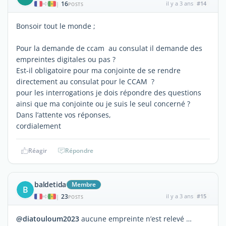
16
il y a 3 ans
#14
|
POSTS
Bonsoir tout le monde ;
Pour la demande de ccam au consulat il demande des
empreintes digitales ou pas ?
Est-il obligatoire pour ma conjointe de se rendre
directement au consulat pour le CCAM ?
pour les interrogations je dois répondre des questions
ainsi que ma conjointe ou je suis le seul concerné ?
Dans l’attente vos réponses,
cordialement
Réagir
Répondre
baldetida
Membre
B
23
il y a 3 ans
#15
|
POSTS
@diatouloum2023
aucune empreinte n’est relevé …