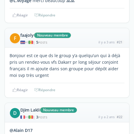
@L.voyage
merci beaucoup 🙏🙏
Réagir
Répondre
faajoly
Nouveau membre
F
5
il y a 3 ans
#21
|
POSTS
Bonjour est ce que ds le group y’a quelqu’un qui à déjà
pris un rendez-vous vfs Dakarr pr long séjour conjoint
français il m ajoute dans son groupe pour dépôt aider
moi svp très urgent
Réagir
Répondre
Djim Lakli
Nouveau membre
D
3
il y a 2 ans
#22
|
POSTS
@Alain D17