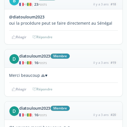
B
23
il y a 3 ans
#18
|
POSTS
@diatouloum2023
oui la procédure peut se faire directement au Sénégal
Réagir
Répondre
diatouloum2023
Membre
D
16
il y a 3 ans
#19
|
POSTS
Merci beaucoup 🙏♥️
Réagir
Répondre
diatouloum2023
Membre
D
16
il y a 3 ans
#20
|
POSTS