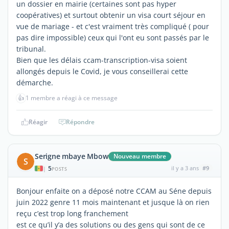
un dossier en mairie (certaines sont pas hyper
coopératives) et surtout obtenir un visa court séjour en
vue de mariage - et c'est vraiment très compliqué ( pour
pas dire impossible) ceux qui l'ont eu sont passés par le
tribunal.
Bien que les délais ccam-transcription-visa soient
allongés depuis le Covid, je vous conseillerai cette
démarche.
👍
1 membre a réagi à ce message
Réagir
Répondre
Serigne mbaye Mbow
Nouveau membre
S
5
il y a 3 ans
#9
|
POSTS
Bonjour enfaite on a déposé notre CCAM au Séne depuis
juin 2022 genre 11 mois maintenant et jusque là on rien
reçu c’est trop long franchement
est ce qu’il y’a des solutions ou des gens qui sont de ce