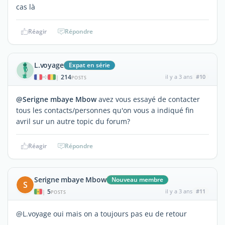
cas là
Réagir
Répondre
L.voyage
Expat en série
214
il y a 3 ans
#10
|
POSTS
@Serigne mbaye Mbow
avez vous essayé de contacter
tous les contacts/personnes qu'on vous a indiqué fin
avril sur un autre topic du forum?
Réagir
Répondre
Serigne mbaye Mbow
Nouveau membre
S
5
il y a 3 ans
#11
|
POSTS
@L.voyage oui mais on a toujours pas eu de retour