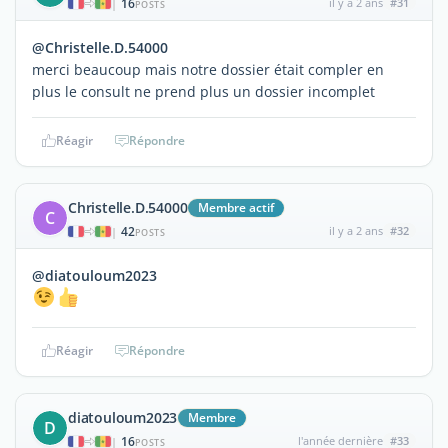
16
il y a 2 ans
#31
|
POSTS
@Christelle.D.54000
merci beaucoup mais notre dossier était compler en
plus le consult ne prend plus un dossier incomplet
Réagir
Répondre
Christelle.D.54000
Membre actif
C
42
il y a 2 ans
#32
|
POSTS
@diatouloum2023
Réagir
Répondre
diatouloum2023
Membre
D
16
l'année dernière
#33
|
POSTS