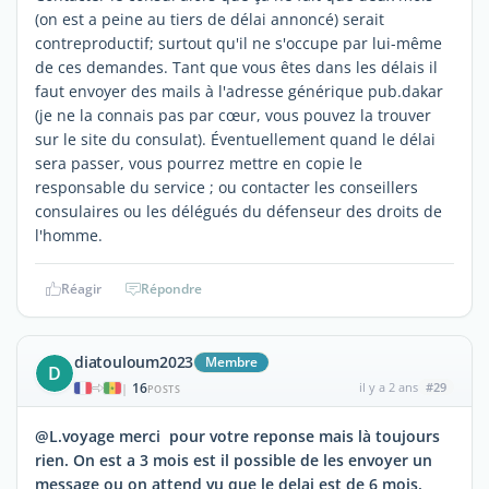
(on est a peine au tiers de délai annoncé) serait
contreproductif; surtout qu'il ne s'occupe par lui-même
de ces demandes. Tant que vous êtes dans les délais il
faut envoyer des mails à l'adresse générique pub.dakar
(je ne la connais pas par cœur, vous pouvez la trouver
sur le site du consulat). Éventuellement quand le délai
sera passer, vous pourrez mettre en copie le
responsable du service ; ou contacter les conseillers
consulaires ou les délégués du défenseur des droits de
l'homme.
Réagir
Répondre
diatouloum2023
Membre
D
16
il y a 2 ans
#29
|
POSTS
@L.voyage merci pour votre reponse mais là toujours
rien. On est a 3 mois est il possible de les envoyer un
message ou on attend vu que le delai est de 6 mois.