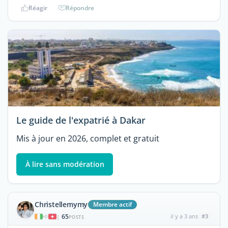
Réagir
Répondre
Le guide de l'expatrié à Dakar
Mis à jour en 2026, complet et gratuit
À lire sans modération
Christellemymy
Membre actif
65
il y a 3 ans
#3
|
POSTS