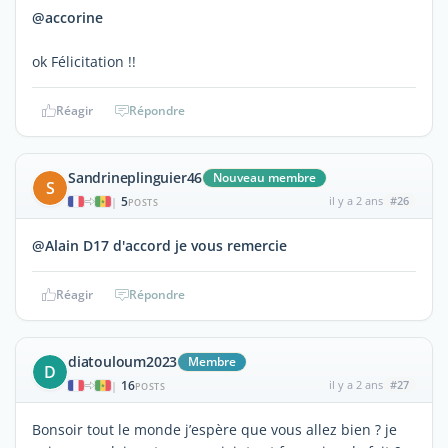
@accorine
ok Félicitation !!
Réagir
Répondre
Sandrineplinguier46
Nouveau membre
S
5
il y a 2 ans
#26
|
POSTS
@Alain D17 d'accord je vous remercie
Réagir
Répondre
diatouloum2023
Membre
D
16
il y a 2 ans
#27
|
POSTS
Bonsoir tout le monde j’espère que vous allez bien ? je