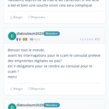
a bel et bien une souche sinon cela sera compliqué.
Réagir
Répondre
diatouloum2023
Membre
D
16
il y a 3 ans
#13
|
POSTS
Bonsoir tout le monde,
avant les interrogations pour le ccam le consulat preleve
des empreintes digitales ou pas?
est il obligatoire pour se rendre au consulat pour le
ccam ?
merci
Réagir
Répondre
diatouloum2023
Membre
D