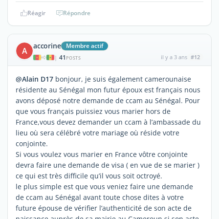
Réagir
Répondre
accorine
Membre actif
A
41
il y a 3 ans
#12
|
POSTS
@Alain D17
bonjour, je suis également camerounaise
résidente au Sénégal mon futur époux est français nous
avons déposé notre demande de ccam au Sénégal. Pour
que vous français puissiez vous marier hors de
France,vous devez demander un ccam à l’ambassade du
lieu où sera célébré votre mariage où réside votre
conjointe.
Si vous voulez vous marier en France vôtre conjointe
devra faire une demande de visa ( en vue de se marier )
ce qui est très difficile qu’il vous soit octroyé.
le plus simple est que vous veniez faire une demande
de ccam au Sénégal avant toute chose dites à votre
future épouse de vérifier l’authenticité de son acte de
naissance auprès de sa mairie au Cameroun si son acte