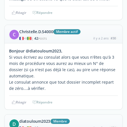
Réagir
Répondre
Christelle.D.54000
Membre actif
C
42
il y a 2 ans
#30
|
POSTS
Bonjour @diatouloum2023,
Si vous écrivez au consulat alors que vous n'êtes qu'à 3
mois de procédure vous aurez au mieux un N° de
dossier (si ça n'est pas déjà le cas), au pire une réponse
automatique.
Le consulat annonce que tout dossier incomplet repart
de zéro....à vérifier.
Réagir
Répondre
diatouloum2023
Membre
D