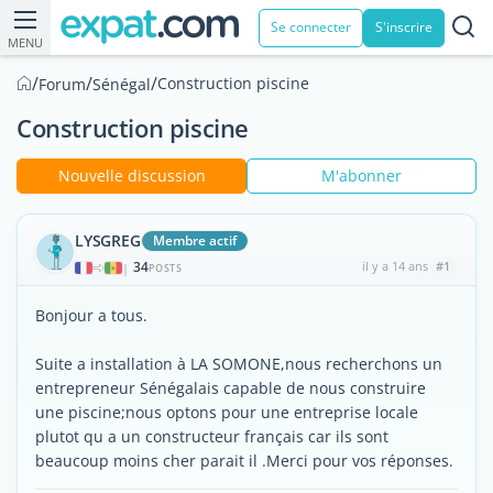
Se connecter
S'inscrire
MENU
/
/
/
Construction piscine
Forum
Sénégal
Construction piscine
Nouvelle discussion
M'abonner
LYSGREG
Membre actif
34
il y a 14 ans
#1
|
POSTS
Bonjour a tous.
Suite a installation à LA SOMONE,nous recherchons un
entrepreneur Sénégalais capable de nous construire
une piscine;nous optons pour une entreprise locale
plutot qu a un constructeur français car ils sont
beaucoup moins cher parait il .Merci pour vos réponses.