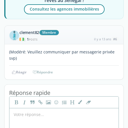
rêves au Sénégal ?
Consultez les agences immobilières
clement82
Membre
1
il y a 13 ans
#6
|
POSTS
(Modéré: Veuillez communiquer par messagerie privée
svp)
Réagir
Répondre
Réponse rapide