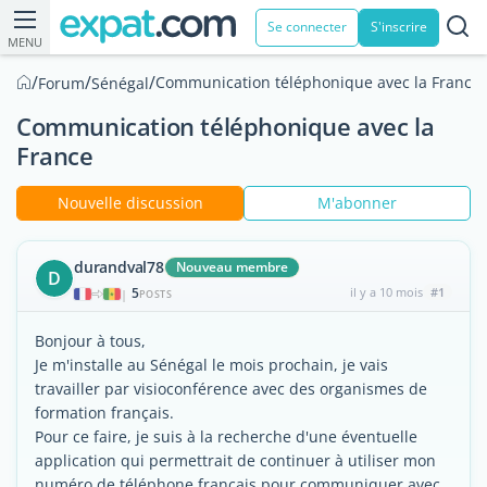
Se connecter
S'inscrire
MENU
/
/
/
Communication téléphonique avec la France
Forum
Sénégal
Communication téléphonique avec la
France
Nouvelle discussion
M'abonner
durandval78
Nouveau membre
D
5
il y a 10 mois
#1
|
POSTS
Bonjour à tous,
Je m'installe au Sénégal le mois prochain, je vais
travailler par visioconférence avec des organismes de
formation français.
Pour ce faire, je suis à la recherche d'une éventuelle
application qui permettrait de continuer à utiliser mon
numéro de téléphone français pour communiquer avec