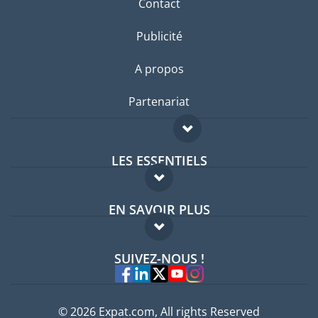
Contact
Publicité
A propos
Partenariat
LES ESSENTIELS
Forum expatriés
EN SAVOIR PLUS
Guides pays
FAQ
Offres d'emploi
SUIVEZ-NOUS !
Experts
© 2026 Expat.com, All rights Reserved